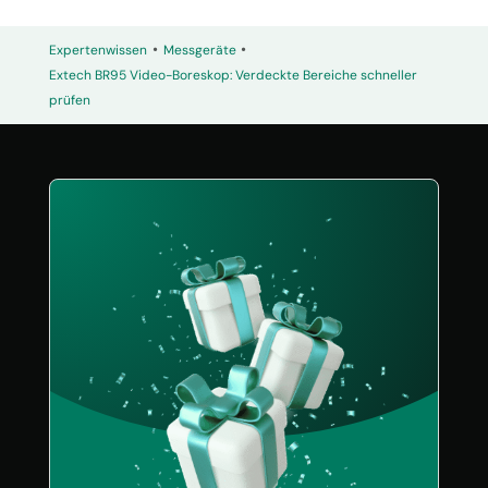
•
•
Expertenwissen
Messgeräte
Extech BR95 Video-Boreskop: Verdeckte Bereiche schneller
prüfen