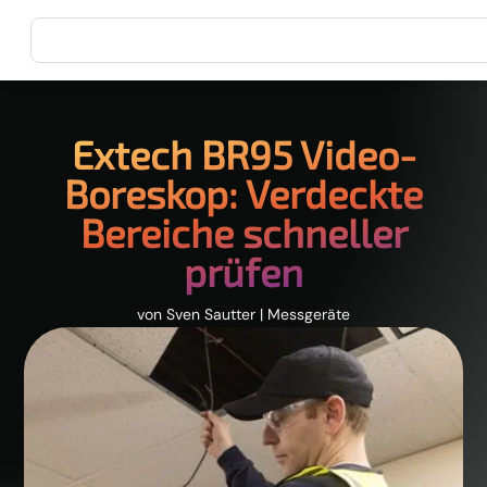
Extech BR95 Video-
Boreskop: Verdeckte
Bereiche schneller
prüfen
von
Sven Sautter
|
Messgeräte