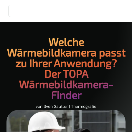
Welche
Wärmebildkamera passt
zu Ihrer Anwendung?
Der TOPA
Wärmebildkamera-
Finder
von
Sven Sautter
|
Thermografie