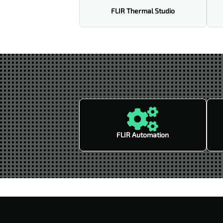
FLIR Thermal Studio

FLIR Automation
🎉Kalibrieraktion: 20