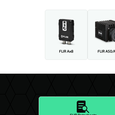
FLIR Ax8
FLIR A50/
