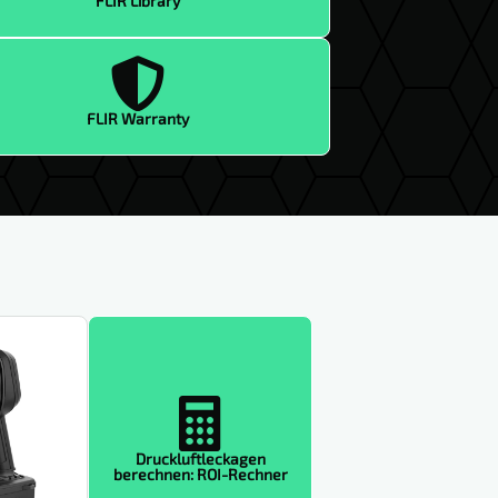
FLIR Library

FLIR Warranty

Druckluftleckagen
berechnen: ROI-Rechner