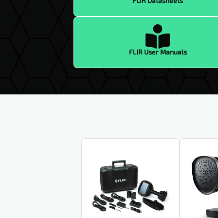
FLIR Datasheets

FLIR User Manuals