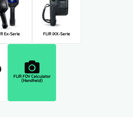
IR Ex-Serie
FLIR iXX-Serie

FLIR FOV Calculator
(Handheld)