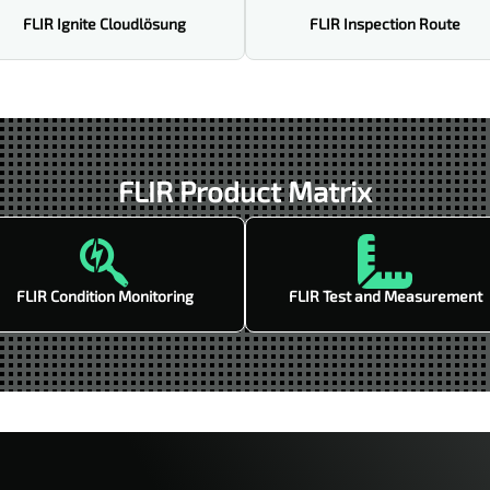
FLIR Ignite Cloudlösung
FLIR Inspection Route
FLIR Product Matrix


FLIR Condition Monitoring
FLIR Test and Measurement
% Rabatt mit dem Code SOMMER20🎁
20% auf 