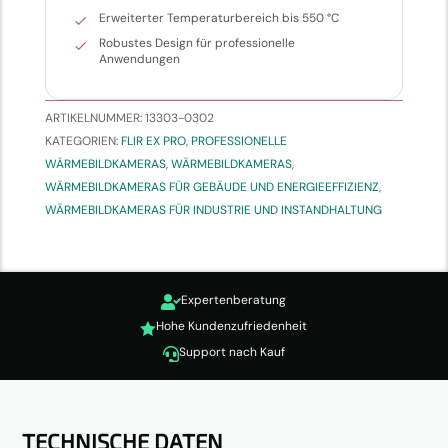
Erweiterter Temperaturbereich bis 550 °C
Robustes Design für professionelle
Anwendungen
ARTIKELNUMMER:
13303-0302
KATEGORIEN:
FLIR EX PRO
,
PROFESSIONELLE
WÄRMEBILDKAMERAS
,
WÄRMEBILDKAMERAS
,
WÄRMEBILDKAMERAS FÜR GEBÄUDE UND ENERGIEEFFIZIENZ
,
WÄRMEBILDKAMERAS FÜR INDUSTRIE UND INSTANDHALTUNG
Expertenberatung

Hohe Kundenzufriedenheit

Support nach Kauf

TECHNISCHE DATEN