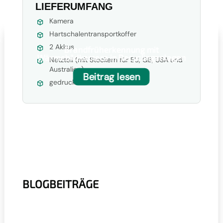
LIEFERUMFANG
Kamera
Hartschalentransportkoffer
2 Akkus
Brandfrüherkennung mit
Wärmebildkamera in Recyclinganlagen
Netzteil (mit Steckern für EU, GB, USA und
Australien)
Beitrag lesen
gedruckte Dokumentation
BLOGBEITRÄGE