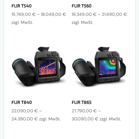
FLIR T540
FLIR T560
Preisspanne:
Preis
15.749,00
€
–
18.049,00
€
19.349,00
€
–
21.690,00
€
15.749,00 €
19.34
zzgl. MwSt.
zzgl. MwSt.
bis
bis
18.049,00 €
21.69
FLIR T840
FLIR T865
22.090,00
€
–
27.790,00
€
–
Preisspanne:
Preisspanne:
24.390,00
€
zzgl. MwSt.
30.090,00
€
zzgl. MwSt.
22.090,00 €
27.790,00 €
bis
bis