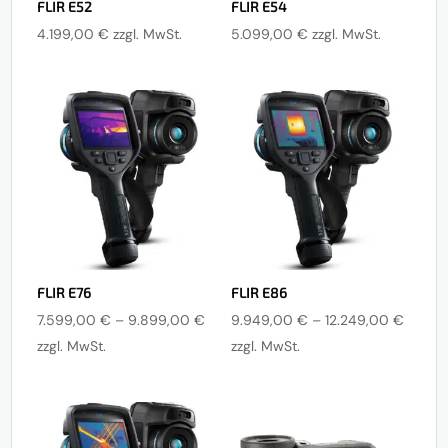
FLIR E52
FLIR E54
4.199,00
€
zzgl. MwSt.
5.099,00
€
zzgl. MwSt.
FLIR E76
FLIR E86
Preisspanne:
Preiss
7.599,00
€
–
9.899,00
€
9.949,00
€
–
12.249,00
€
7.599,00 €
9.949
zzgl. MwSt.
zzgl. MwSt.
bis
bis
9.899,00 €
12.249