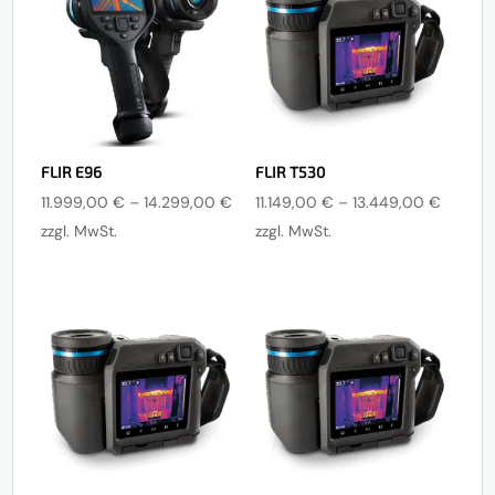
FLIR E96
FLIR T530
Preisspanne:
Preissp
11.999,00
€
–
14.299,00
€
11.149,00
€
–
13.449,00
€
11.999,00 €
11.149,
zzgl. MwSt.
zzgl. MwSt.
bis
bis
14.299,00 €
13.449