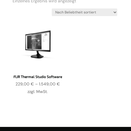
Einzelnes Ergebnis wird angezeigt
FLIR Thermal Studio Software
Preisspanne:
229,00
€
–
1.549,00
€
229,00 €
zzgl. MwSt.
bis
1.549,00 €