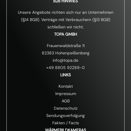
ä
B2B HINWIES
n
d
Unsere Angebote richten sich nur an Unternehmen
n
(§14 BGB). Verträge mit Verbrauchern (§13 BGB)
i
schließen wir nicht.
s
*
TOPA GMBH
Frauenwaldstraße 11
82383 Hohenpeißenberg
info@topa.de
+49 8805 92289-0
LINKS
Kontakt
Impressum
AGB
Datenschutz
Sendungsverfolgung
Fakten
/
Facts
WÄRMEBILDKAMERAS