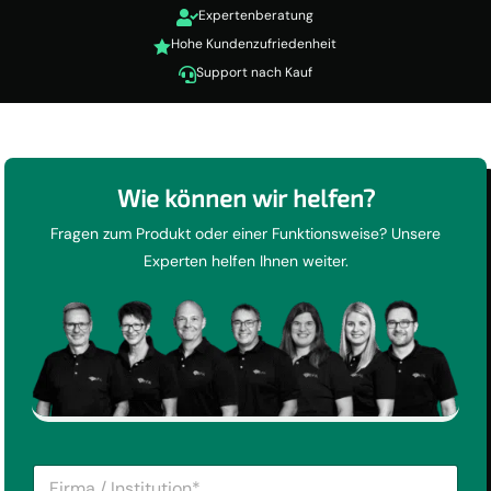
Expertenberatung

Hohe Kundenzufriedenheit

Support nach Kauf

Wie können wir helfen?
Fragen zum Produkt oder einer Funktionsweise? Unsere
Experten helfen Ihnen weiter.
F