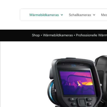
Wärmebildkameras
Schallkameras
Mes
Shop
•
Wärmebildkameras
•
Professionelle Wär