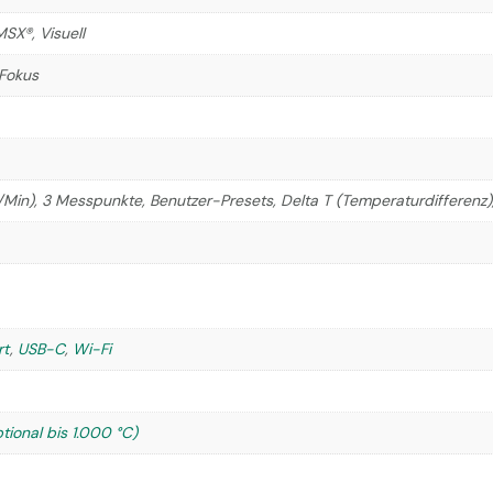
 MSX®, Visuell
 Fokus
Min), 3 Messpunkte, Benutzer-Presets, Delta T (Temperaturdifferenz
rt
,
USB-C
,
Wi-Fi
tional bis 1.000 °C)