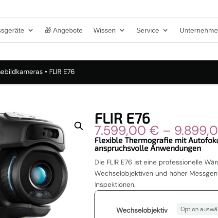
sgeräte
🎁 Angebote
Wissen
Service
Unternehm
mebildkameras
• FLIR E76
FLIR E76
7.599,00
€
–
9.899,
Flexible Thermografie mit Autofok
anspruchsvolle Anwendungen
Die FLIR E76 ist eine professionelle W
Wechselobjektiven und hoher Messgena
Inspektionen.
Wechselobjektiv