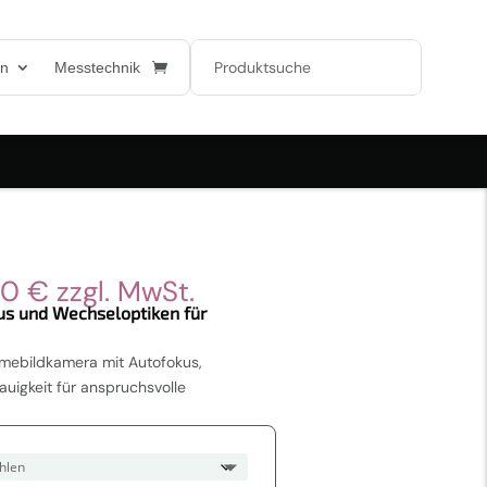
en
Messtechnik
Preisspanne:
00
€
zzgl. MwSt.
7.599,00 €
us und Wechseloptiken für
bis
9.899,00 €
ärmebildkamera mit Autofokus,
uigkeit für anspruchsvolle