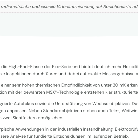
 radiometrische und visuelle Videoaufzeichnung auf Speicherkarte od
die High-End-Klasse der Exx-Serie und bietet deutlich mehr Flexibilitä
lexe Inspektionen durchführen und dabei auf exakte Messergebnisse 
 einer sehr hohen thermischen Empfindlichkeit von unter 30 mK erken
tion mit der bewährten MSX®-Technologie entstehen klar strukturiert
tegrierte Autofokus sowie die Unterstützung von Wechselobjektiven. Da
n anpassen. Neben Standardobjektiven stehen auch Tele-, Weitwin
 zwei Sichtfeldern ermöglichen.
ische Anwendungen in der industriellen Instandhaltung, Elektroprüf
sere Analyse für fundierte Entscheidungen im laufenden Betrieb.