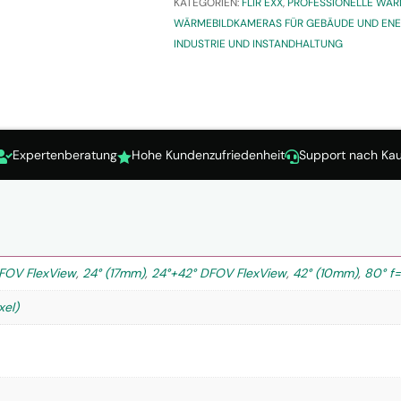
KATEGORIEN:
FLIR EXX
,
PROFESSIONELLE WÄ
WÄRMEBILDKAMERAS FÜR GEBÄUDE UND ENER
INDUSTRIE UND INSTANDHALTUNG
Expertenberatung
Hohe Kundenzufriedenheit
Support nach Kau



DFOV FlexView
,
24° (17mm)
,
24°+42° DFOV FlexView
,
42° (10mm)
,
80° 
xel)