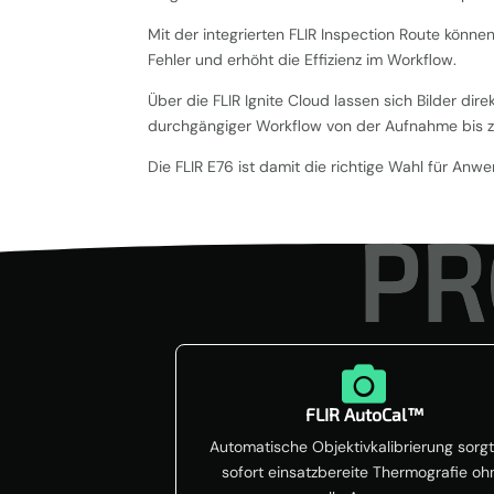
Mit der integrierten FLIR Inspection Route könn
Fehler und erhöht die Effizienz im Workflow.
Über die FLIR Ignite Cloud lassen sich Bilder di
durchgängiger Workflow von der Aufnahme bis z
Die FLIR E76 ist damit die richtige Wahl für Anwe
PR

FLIR AutoCal™
Automatische Objektivkalibrierung sorgt
sofort einsatzbereite Thermografie oh