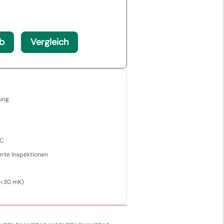
b
Vergleich
rung
°C
ierte Inspektionen
(<30 mK)