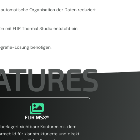
e automatische Organisation der Daten reduziert
on mit FLIR Thermal Studio entsteht ein
mografie-Lösung benötigen.
ATURES

FLIR MSX®
berlagert sichtbare Konturen mit dem
rmebild für klar strukturierte und direkt