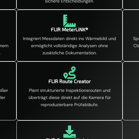
sichere Entscheidungen.

FLIR MeterLiNK®
Integriert Messdaten direkt ins Wärmebild und
Sp
einem
ermöglicht vollständige Analysen ohne
Cl
.
zusätzliche Dokumentation.

FLIR Route Creator
oßer
Plant strukturierte Inspektionsrouten und
ler
überträgt diese direkt auf die Kamera für
reproduzierbare Prüfabläufe.
