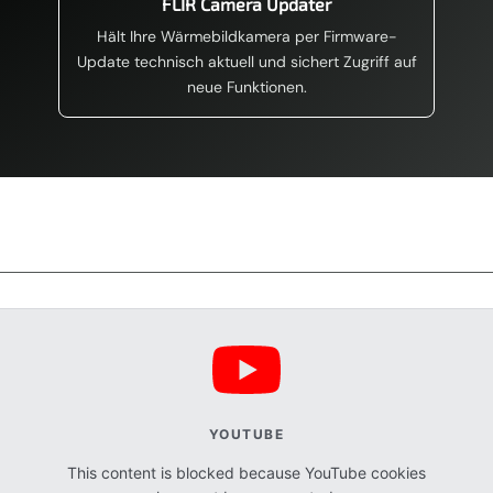
FLIR Camera Updater
Hält Ihre Wärmebildkamera per Firmware-
Update technisch aktuell und sichert Zugriff auf
neue Funktionen.
YOUTUBE
This content is blocked because YouTube cookies