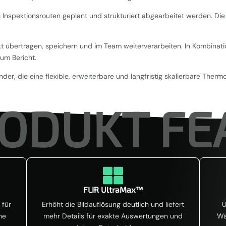
en Inspektionsrouten geplant und strukturiert abgearbeitet werden. Di
rekt übertragen, speichern und im Team weiterverarbeiten. In Kombinati
um Bericht.
nder, die eine flexible, erweiterbare und langfristig skalierbare Ther
ODUKT FE

FLIR UltraMax™
 für
Erhöht die Bildauflösung deutlich und liefert
Ü
ne
mehr Details für exakte Auswertungen und
Wä