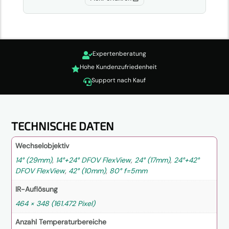
Expertenberatung

Hohe Kundenzufriedenheit

Support nach Kauf

TECHNISCHE DATEN
Wechselobjektiv
14° (29mm)
,
14°+24° DFOV FlexView
,
24° (17mm)
,
24°+42°
DFOV FlexView
,
42° (10mm)
,
80° f=5mm
IR-Auflösung
464 × 348 (161.472 Pixel)
Anzahl Temperaturbereiche