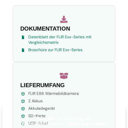

DOKUMENTATION
Datenblatt der FLIR Exx-Series mit
Vergleichsmatrix
Broschüre zur FLIR Exx-Series

LIEFERUMFANG
FLIR E86 Wärmebildkamera
2 Akkus
Akkuladegerät
SD-Karte
Brandfrüherkennung mit
Wärmebildkamera in Recyclinganlagen
USB-Kabel