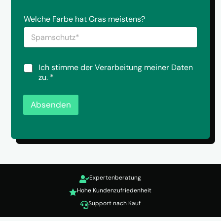
m
h
e
S
r
Welche Farbe hat Gras meistens?
r
p
i
a
c
m
h
s
t
c
a
D
Ich stimme der Verarbeitung meiner Daten
h
n
S
zu.
*
u
u
G
t
n
V
z
s
O
Absenden
*
*
-
*
E
i
n
v
e
r
Expertenberatung
s

t
Hohe Kundenzufriedenheit

ä
Support nach Kauf

n
d