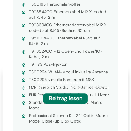
T300163 Hartschalenkoffer
T911854ACC Ethernetkabel M12 X-coded
auf RJ45, 2 m
T911869ACC Ethernetadapterkabel M12 X-
coded auf RJ45-Buchse, 30 cm
T951004ACC Ethernetkabel RJ45 auf
RJ45, 2 m
T911852ACC M12 Open-End Power/IO-
Kabel, 2 m
T911183 PoE-Injektor
T300294 WLAN-Modul inklusive Antenne
T300295 visuelle Kamera mit MSX
Brandfrüherkennung mit
Wärmebildkamera in Recyclinganlagen
FLIR Research Studio Pro, 1-Jahres-Lizenz
FLIR Research Studio Pro, Perpetual-Lizenz
Beitrag lesen
Standard Science Kit: 24° Optik, Macro
Mode
Professional Science Kit: 24° Optik, Macro
Mode, Close-up 0,5x Optik