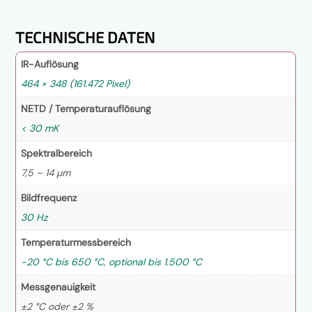
n
i
s
TECHNISCHE DATEN
*
IR-Auflösung
464 × 348 (161.472 Pixel)
NETD / Temperaturauflösung
< 30 mK
Spektralbereich
7,5 – 14 µm
Bildfrequenz
30 Hz
Temperaturmessbereich
-20 °C bis 650 °C
,
optional bis 1.500 °C
Messgenauigkeit
±2 °C oder ±2 %