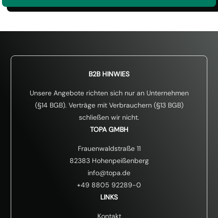
E
i
n
v
e
r
s
t
ä
B2B HINWIES
n
d
Unsere Angebote richten sich nur an Unternehmen
n
(§14 BGB). Verträge mit Verbrauchern (§13 BGB)
i
schließen wir nicht.
s
*
TOPA GMBH
Frauenwaldstraße 11
82383 Hohenpeißenberg
info@topa.de
+49 8805 92289-0
LINKS
Kontakt