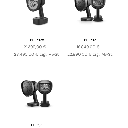
FLIR Si2x
FLIR Si2
21.399,00
€
–
16.849,00
€
–
Preisspanne:
Preisspanne:
28.490,00
€
zzgl. MwSt.
22.890,00
€
zzgl. MwSt.
21.399,00 €
16.849,00 €
bis
bis
28.490,00 €
22.890,00 €
FLIR Si1