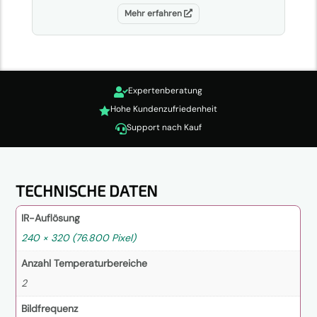
Mehr erfahren
Expertenberatung

Hohe Kundenzufriedenheit

Support nach Kauf

TECHNISCHE DATEN
IR-Auflösung
240 × 320 (76.800 Pixel)
Anzahl Temperaturbereiche
2
Bildfrequenz