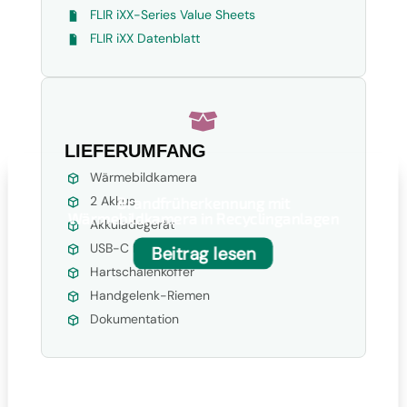
FLIR iXX-Series Value Sheets
FLIR iXX Datenblatt

LIEFERUMFANG
Wärmebildkamera
2 Akkus
Brandfrüherkennung mit
Wärmebildkamera in Recyclinganlagen
Akkuladegerät
USB-C Kabel
Beitrag lesen
Hartschalenkoffer
Handgelenk-Riemen
Dokumentation