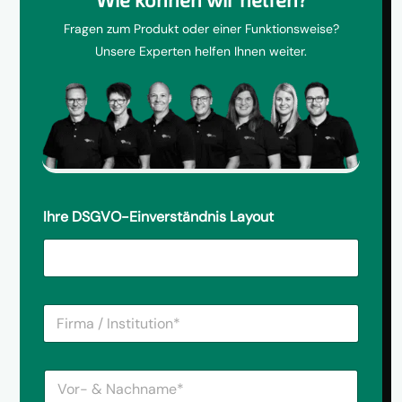
Fragen zum Produkt oder einer Funktionsweise?
Unsere Experten helfen Ihnen weiter.
Ihre DSGVO-Einverständnis Layout
F
i
r
m
V
a
o
/