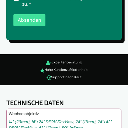
h
n
S
zu.
*
u
u
G
t
n
V
z
s
O
Absenden
*
*
-
*
E
i
n
v
e
r
Expertenberatung
s

t
Hohe Kundenzufriedenheit

ä
Support nach Kauf

n
d
n
i
s
TECHNISCHE DATEN
*
Wechselobjektiv
14° (29mm)
,
14°+24° DFOV FlexView
,
24° (17mm)
,
24°+42°
DFOV FlexView
,
42° (10mm)
,
80° f=5mm