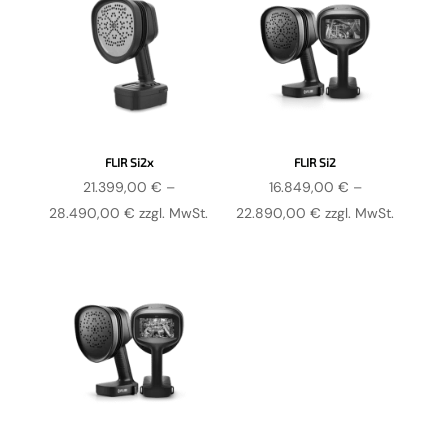
FLIR Si2x
FLIR Si2
21.399,00
€
–
16.849,00
€
–
Preisspanne:
Preisspanne:
28.490,00
€
zzgl. MwSt.
22.890,00
€
zzgl. MwSt.
21.399,00 €
16.849,00 €
bis
bis
28.490,00 €
22.890,00 €