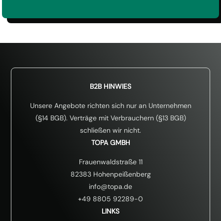
*
*
-
*
E
i
n
v
e
r
s
t
ä
B2B HINWIES
n
d
Unsere Angebote richten sich nur an Unternehmen
n
(§14 BGB). Verträge mit Verbrauchern (§13 BGB)
i
schließen wir nicht.
s
*
TOPA GMBH
Frauenwaldstraße 11
82383 Hohenpeißenberg
info@topa.de
+49 8805 92289-0
LINKS