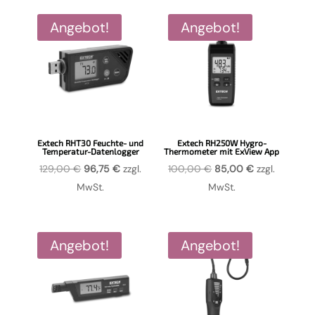
399,00 €
339,15 €.
129,00 €
109,65 €.
Angebot!
Angebot!
Extech RHT30 Feuchte- und
Extech RH250W Hygro-
Temperatur-Datenlogger
Thermometer mit ExView App
Ursprünglicher
Aktueller
Ursprünglicher
Aktueller
129,00
€
96,75
€
zzgl.
100,00
€
85,00
€
zzgl.
Preis
Preis
Preis
Preis
MwSt.
MwSt.
war:
ist:
war:
ist:
129,00 €
96,75 €.
100,00 €
85,00 €.
Angebot!
Angebot!