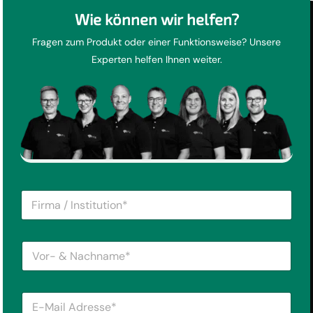
Wie können wir helfen?
Fragen zum Produkt oder einer Funktionsweise? Unsere
Experten helfen Ihnen weiter.
F
i
r
m
V
a
o
/
r
I
-
n
E
&
s
-