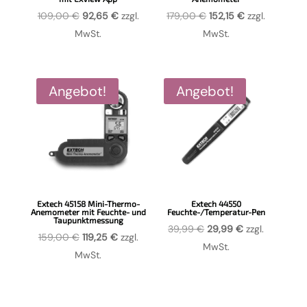
Ursprünglicher
Aktueller
Ursprünglicher
Aktueller
109,00
€
92,65
€
zzgl.
179,00
€
152,15
€
zzgl.
Preis
Preis
Preis
Preis
MwSt.
MwSt.
war:
ist:
war:
ist:
109,00 €
92,65 €.
179,00 €
152,15 €.
Angebot!
Angebot!
Extech 45158 Mini-Thermo-
Extech 44550
Anemometer mit Feuchte- und
Feuchte-/Temperatur-Pen
Taupunktmessung
Ursprünglicher
Aktueller
39,99
€
29,99
€
zzgl.
Ursprünglicher
Aktueller
159,00
€
119,25
€
zzgl.
Preis
Preis
MwSt.
Preis
Preis
MwSt.
war:
ist:
war:
ist:
39,99 €
29,99 €.
159,00 €
119,25 €.