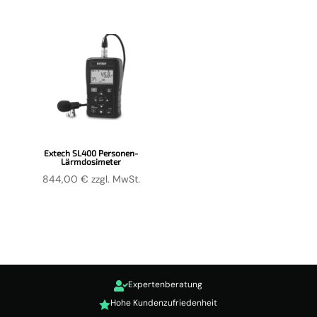
Extech SL400 Personen-
Lärmdosimeter
844,00
€
zzgl. MwSt.
Expertenberatung

Hohe Kundenzufriedenheit
