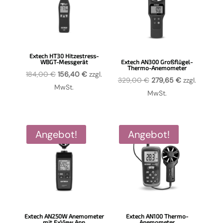
Extech HT30 Hitzestress-
WBGT-Messgerät
Extech AN300 Großflügel-
Thermo-Anemometer
Ursprünglicher
Aktueller
184,00
€
156,40
€
zzgl.
Ursprünglicher
Aktueller
329,00
€
279,65
€
zzgl.
Preis
Preis
MwSt.
Preis
Preis
MwSt.
war:
ist:
war:
ist:
184,00 €
156,40 €.
329,00 €
279,65 €.
Angebot!
Angebot!
Extech AN250W Anemometer
Extech AN100 Thermo-
mit ExView App
Anemometer