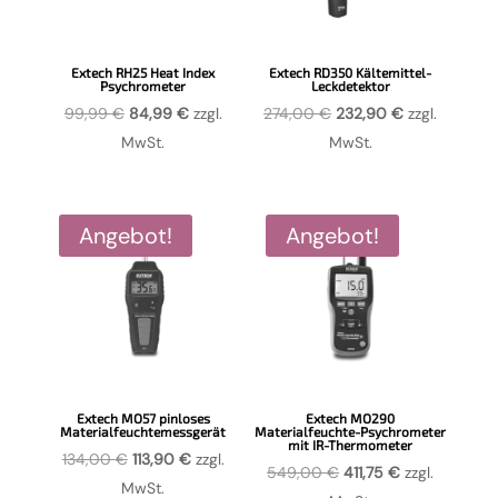
Extech RH25 Heat Index
Extech RD350 Kältemittel-
Psychrometer
Leckdetektor
Ursprünglicher
Aktueller
Ursprünglicher
Aktueller
99,99
€
84,99
€
zzgl.
274,00
€
232,90
€
zzgl.
Preis
Preis
Preis
Preis
MwSt.
MwSt.
war:
ist:
war:
ist:
99,99 €
84,99 €.
274,00 €
232,90 €.
Angebot!
Angebot!
Extech MO57 pinloses
Extech MO290
Materialfeuchtemessgerät
Materialfeuchte-Psychrometer
mit IR-Thermometer
Ursprünglicher
Aktueller
134,00
€
113,90
€
zzgl.
Ursprünglicher
Aktueller
549,00
€
411,75
€
zzgl.
Preis
Preis
MwSt.