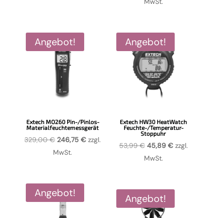
Preis
Preis
MwSt.
war:
ist:
war:
ist:
134,00 €
113,90 €.
549,00 €
411,75 €.
Angebot!
Angebot!
Extech MO260 Pin-/Pinlos-
Extech HW30 HeatWatch
Materialfeuchtemessgerät
Feuchte-/Temperatur-
Stoppuhr
Ursprünglicher
Aktueller
329,00
€
246,75
€
zzgl.
Ursprünglicher
Aktueller
53,99
€
45,89
€
zzgl.
Preis
Preis
MwSt.
Preis
Preis
MwSt.
war:
ist:
war:
ist:
329,00 €
246,75 €.
53,99 €
45,89 €.
Angebot!
Angebot!