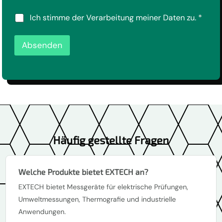
s
*
c
D
Ich stimme der Verarbeitung meiner Daten zu.
*
h
S
u
G
t
Absenden
V
z
O
*
-
*
E
i
n
v
e
r
s
Häufig gestellte Fragen
t
ä
n
d
Welche Produkte bietet EXTECH an?
n
i
EXTECH bietet Messgeräte für elektrische Prüfungen,
s
Umweltmessungen, Thermografie und industrielle
*
Anwendungen.