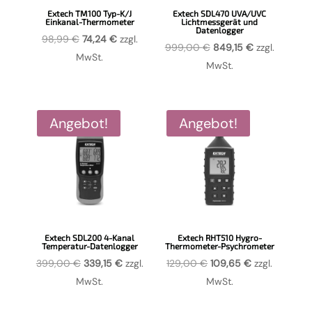
Extech TM100 Typ-K/J
Extech SDL470 UVA/UVC
Einkanal-Thermometer
Lichtmessgerät und
Datenlogger
Ursprünglicher
Aktueller
98,99
€
74,24
€
zzgl.
Ursprünglicher
Aktueller
999,00
€
849,15
€
zzgl.
Preis
Preis
MwSt.
Preis
Preis
MwSt.
war:
ist:
war:
ist:
98,99 €
74,24 €.
999,00 €
849,15 €.
Angebot!
Angebot!
Extech SDL200 4-Kanal
Extech RHT510 Hygro-
Temperatur-Datenlogger
Thermometer-Psychrometer
Ursprünglicher
Aktueller
Ursprünglicher
Aktueller
399,00
€
339,15
€
zzgl.
129,00
€
109,65
€
zzgl.
Preis
Preis
Preis
Preis
MwSt.
MwSt.
war:
ist:
war:
ist: