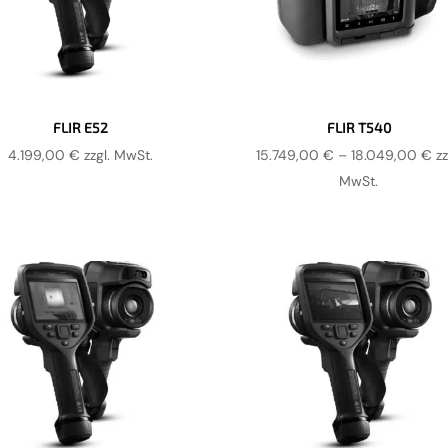
FLIR E52
FLIR T540
Pr
4.199,00
€
zzgl. MwSt.
15.749,00
€
–
18.049,00
€
zz
15
MwSt.
bi
18