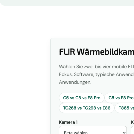
FLIR Wärmebildkame
Wählen Sie zwei bis vier mobile F
Fokus, Software, typische Anwend
Anwendungen.
C5 vs C8 vs E8 Pro
C8 vs E8 Pro
TG268 vs TG298 vs E86
T865 v
Kamera 1
K