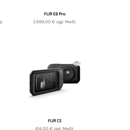
FLIR E8 Pro
isspanne:
l.
2.899,00
€
zzgl. MwSt.
599,00 €
899,00 €
FLIR C5
614,00
€
zzgl. MwSt.