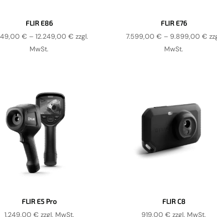
FLIR E86
FLIR E76
Preisspanne:
Pre
949,00
€
–
12.249,00
€
zzgl.
7.599,00
€
–
9.899,00
€
zzg
9.949,00 €
7.
MwSt.
MwSt.
bis
bis
12.249,00 €
9.
FLIR E5 Pro
FLIR C8
1.249,00
€
zzgl. MwSt.
919,00
€
zzgl. MwSt.