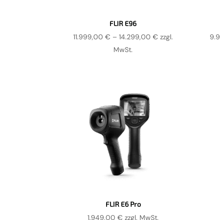
FLIR E96
Preisspanne:
11.999,00
€
–
14.299,00
€
zzgl.
9.
11.999,00 €
MwSt.
bis
14.299,00 €
FLIR E6 Pro
1.949,00
€
zzgl. MwSt.