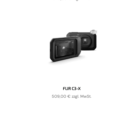
FLIR C3-X
509,00
€
zzgl. MwSt.