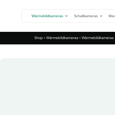
Wärmebildkameras
Schallkameras
Mes
Shop
•
Wärmebildkameras
• Wärmebildkameras f