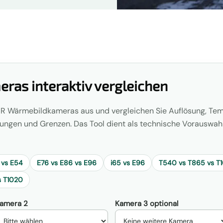
ras interaktiv vergleichen
LIR Wärmebildkameras aus und vergleichen Sie Auflösung, Tem
ungen und Grenzen. Das Tool dient als technische Vorauswahl
 vs E54
E76 vs E86 vs E96
i65 vs E96
T540 vs T865 vs T
s T1020
amera 2
Kamera 3 optional