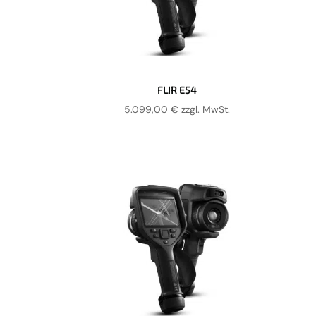
FLIR E54
5.099,00
€
zzgl. MwSt.