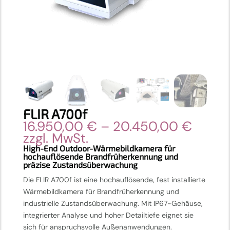
FLIR A700f
Preis
16.950,00
€
–
20.450,00
€
16.95
zzgl. MwSt.
bis
High-End Outdoor-Wärmebildkamera für
hochauflösende Brandfrüherkennung und
20.45
präzise Zustandsüberwachung
Die FLIR A700f ist eine hochauflösende, fest installierte
Wärmebildkamera für Brandfrüherkennung und
industrielle Zustandsüberwachung. Mit IP67-Gehäuse,
integrierter Analyse und hoher Detailtiefe eignet sie
sich für anspruchsvolle Außenanwendungen.