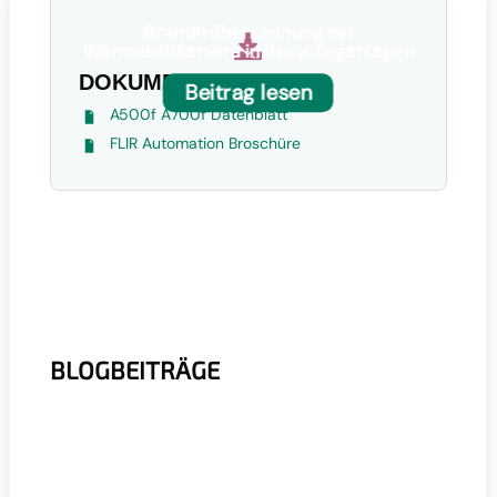
Brandfrüherkennung mit

Wärmebildkamera in Recyclinganlagen
DOKUMENTATION
Beitrag lesen
A500f A700f Datenblatt
FLIR Automation Broschüre
BLOGBEITRÄGE