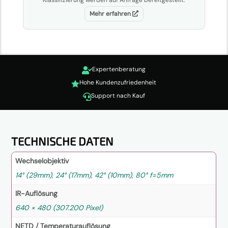
Klassifizierung werden auf Anfrage bereitgestellt.
Mehr erfahren
Expertenberatung

Hohe Kundenzufriedenheit

Support nach Kauf

TECHNISCHE DATEN
Wechselobjektiv
14° (29mm)
,
24° (17mm)
,
42° (10mm)
,
80° f=5mm
IR-Auflösung
640 × 480 (307.200 Pixel)
NETD / Temperaturauflösung