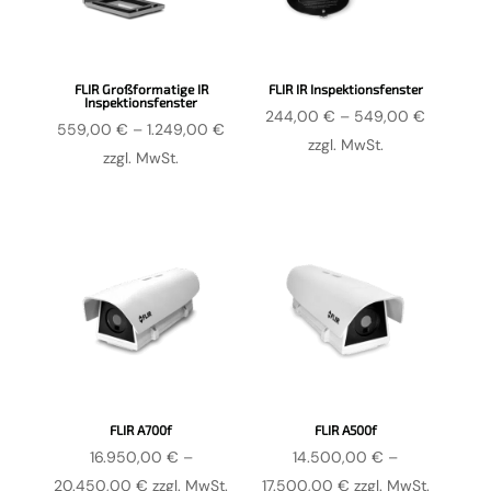
FLIR Großformatige IR
FLIR IR Inspektionsfenster
Inspektionsfenster
Preisspa
244,00
€
–
549,00
€
Preisspanne:
559,00
€
–
1.249,00
€
244,00 
zzgl. MwSt.
559,00 €
zzgl. MwSt.
bis
bis
549,00 
1.249,00 €
FLIR A700f
FLIR A500f
16.950,00
€
–
14.500,00
€
–
Preisspanne:
Preisspanne:
20.450,00
€
zzgl. MwSt.
17.500,00
€
zzgl. MwSt.