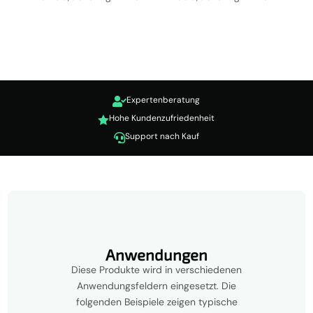
16.950,00 €
14.500,00 €
bis
bis
20.450,00 €
17.500,00 €
Expertenberatung

Hohe Kundenzufriedenheit

Support nach Kauf

Anwendungen
Diese Produkte wird in verschiedenen
Anwendungsfeldern eingesetzt. Die
folgenden Beispiele zeigen typische