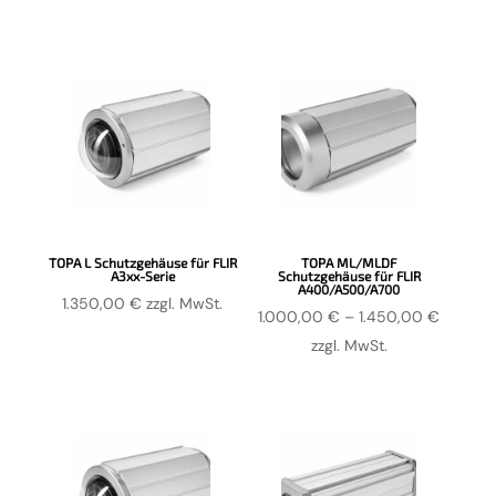
TOPA L Schutzgehäuse für FLIR
TOPA ML/MLDF
A3xx-Serie
Schutzgehäuse für FLIR
A400/A500/A700
1.350,00
€
zzgl. MwSt.
Preissp
1.000,00
€
–
1.450,00
€
1.000,0
zzgl. MwSt.
bis
1.450,0