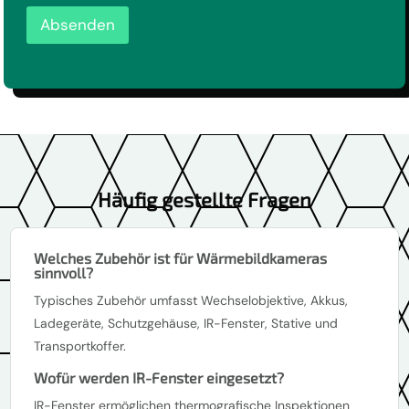
u
u
G
t
n
Absenden
V
z
s
O
*
*
-
*
E
i
n
v
e
r
s
Häufig gestellte Fragen
t
ä
n
d
Welches Zubehör ist für Wärmebildkameras
n
sinnvoll?
i
Typisches Zubehör umfasst Wechselobjektive, Akkus,
s
*
Ladegeräte, Schutzgehäuse, IR-Fenster, Stative und
Transportkoffer.
Wofür werden IR-Fenster eingesetzt?
IR-Fenster ermöglichen thermografische Inspektionen