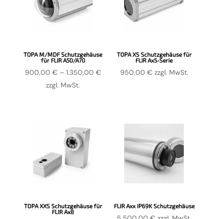
TOPA M/MDF Schutzgehäuse
TOPA XS Schutzgehäuse für
für FLIR A50/A70
FLIR Ax5-Serie
Preisspanne:
900,00
€
–
1.350,00
€
950,00
€
zzgl. MwSt.
900,00 €
zzgl. MwSt.
bis
1.350,00 €
TOPA XXS Schutzgehäuse für
FLIR Axx IP69K Schutzgehäuse
FLIR Ax8
5.500,00
€
zzgl. MwSt.