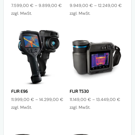
Preisspanne:
Preiss
7.599,00
€
–
9.899,00
€
9.949,00
€
–
12.249,00
€
7.599,00 €
9.949
zzgl. MwSt.
zzgl. MwSt.
bis
bis
9.899,00 €
12.249
FLIR E96
FLIR T530
Preisspanne:
Preissp
11.999,00
€
–
14.299,00
€
11.149,00
€
–
13.449,00
€
11.999,00 €
11.149,
zzgl. MwSt.
zzgl. MwSt.
bis
bis
14.299,00 €
13.449