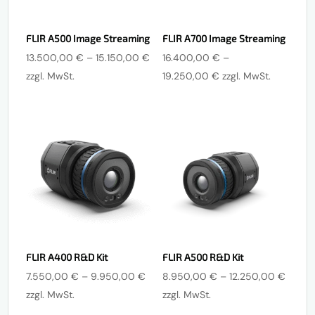
FLIR A500 Image Streaming
FLIR A700 Image Streaming
Preisspanne:
13.500,00
€
–
15.150,00
€
16.400,00
€
–
13.500,00 €
Preisspanne:
zzgl. MwSt.
19.250,00
€
zzgl. MwSt.
bis
16.400,00 €
15.150,00 €
bis
19.250,00 €
FLIR A400 R&D Kit
FLIR A500 R&D Kit
Preisspanne:
Preiss
7.550,00
€
–
9.950,00
€
8.950,00
€
–
12.250,00
€
7.550,00 €
8.950
zzgl. MwSt.
zzgl. MwSt.
bis
bis