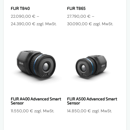
FLIR T840
FLIR T865
22.090,00
€
–
27.790,00
€
–
Preisspanne:
Preisspanne:
24.390,00
€
zzgl. MwSt.
30.090,00
€
zzgl. MwSt.
22.090,00 €
27.790,00 €
bis
bis
24.390,00 €
30.090,00 €
FLIR A400 Advanced Smart
FLIR A500 Advanced Smart
Sensor
Sensor
11.550,00
€
zzgl. MwSt.
14.850,00
€
zzgl. MwSt.