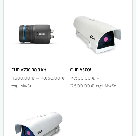
9.950,00 €
12.25
FLIR A700 R&D Kit
FLIR A500f
Preisspanne:
11.600,00
€
–
14.650,00
€
14.500,00
€
–
11.600,00 €
Preisspanne:
zzgl. MwSt.
17.500,00
€
zzgl. MwSt.
bis
14.500,00 €
14.650,00 €
bis
17.500,00 €