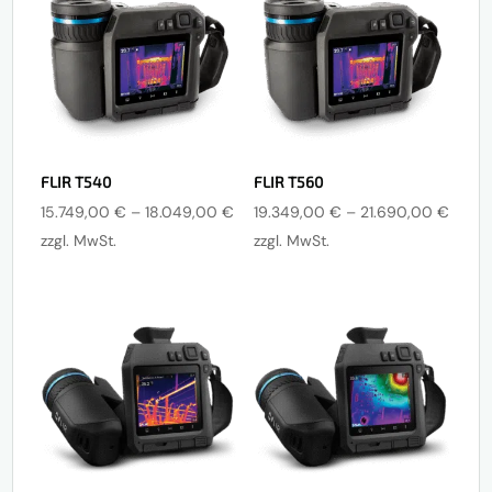
FLIR T540
FLIR T560
Preisspanne:
Preis
15.749,00
€
–
18.049,00
€
19.349,00
€
–
21.690,00
€
15.749,00 €
19.34
zzgl. MwSt.
zzgl. MwSt.
bis
bis
18.049,00 €
21.69