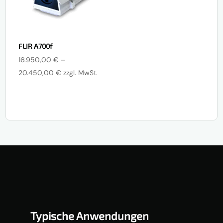
FLIR A700f
16.950,00
€
–
Preisspanne:
20.450,00
€
zzgl. MwSt.
16.950,00 €
bis
20.450,00 €
Typische Anwendungen