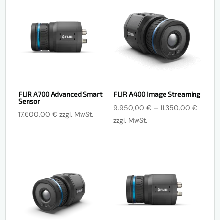
FLIR A700 Advanced Smart
FLIR A400 Image Streaming
Sensor
Preiss
9.950,00
€
–
11.350,00
€
17.600,00
€
zzgl. MwSt.
9.950
zzgl. MwSt.
bis
11.350