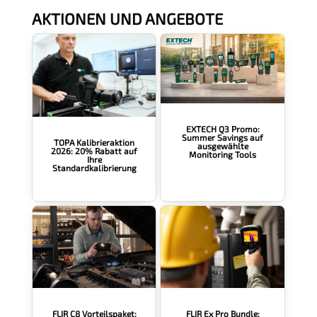
t
AKTIONEN UND ANGEBOTE
ä
n
d
n
i
s
*
EXTECH Q3 Promo:
Summer Savings auf
TOPA Kalibrieraktion
ausgewählte
2026: 20% Rabatt auf
Monitoring Tools
Ihre
Standardkalibrierung
FLIR Ex Pro Bundle:
FLIR C8 Vorteilspaket: