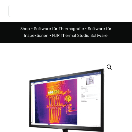
Shop
•
Software für Thermografie
•
Software für
Inspektionen
• FLIR Thermal Studio Software