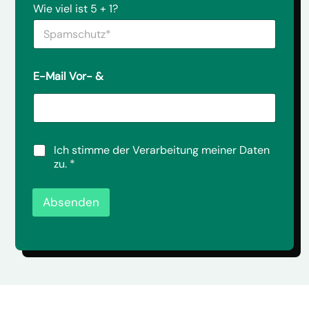
S
r
Wie viel ist 5 + 1?
r
p
i
a
c
m
h
s
t
c
a
E-Mail Vor- &
h
n
u
u
t
n
z
s
*
*
D
Ich stimme der Verarbeitung meiner Daten
*
S
zu.
*
G
V
O
Absenden
-
E
i
n
v
e
r
s