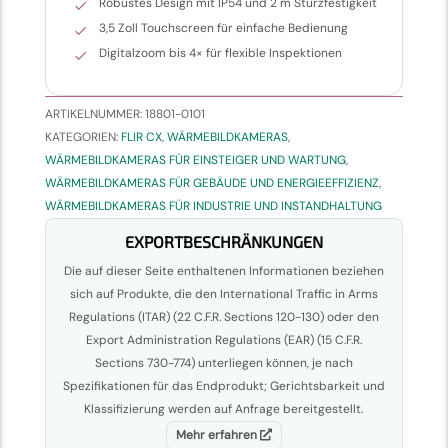
Robustes Design mit IP54 und 2 m Sturzfestigkeit
3,5 Zoll Touchscreen für einfache Bedienung
Digitalzoom bis 4× für flexible Inspektionen
ARTIKELNUMMER:
18801-0101
KATEGORIEN:
FLIR CX
,
WÄRMEBILDKAMERAS
,
WÄRMEBILDKAMERAS FÜR EINSTEIGER UND WARTUNG
,
WÄRMEBILDKAMERAS FÜR GEBÄUDE UND ENERGIEEFFIZIENZ
,
WÄRMEBILDKAMERAS FÜR INDUSTRIE UND INSTANDHALTUNG
EXPORTBESCHRÄNKUNGEN
Die auf dieser Seite enthaltenen Informationen beziehen
sich auf Produkte, die den International Traffic in Arms
Regulations (ITAR) (22 C.F.R. Sections 120-130) oder den
Export Administration Regulations (EAR) (15 C.F.R.
Sections 730-774) unterliegen können, je nach
Spezifikationen für das Endprodukt; Gerichtsbarkeit und
Klassifizierung werden auf Anfrage bereitgestellt.
Mehr erfahren