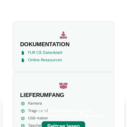

DOKUMENTATION
FLIR C8 Datenblatt
Online Ressourcen

LIEFERUMFANG
Kamera
Brandfrüherkennung mit
Trageband
Wärmebildkamera in Recyclinganlagen
USB-Kabel
Beitrag lesen
Tasche