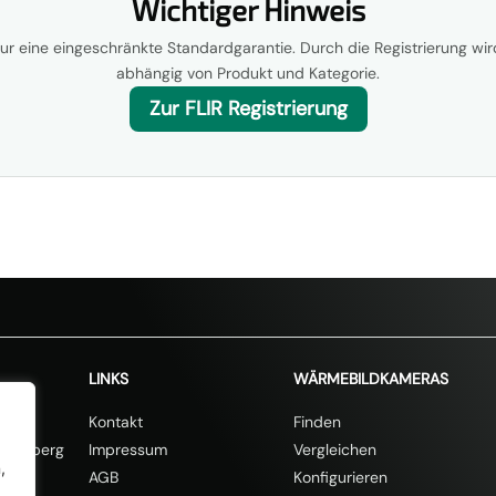
Wichtiger Hinweis
nur eine eingeschränkte Standardgarantie. Durch die Registrierung wird
abhängig von Produkt und Kategorie.
Zur FLIR Registrierung
% Rabatt mit dem Code SOMMER20🎁
20% auf 
LINKS
WÄRMEBILDKAMERAS
e 11
Kontakt
Finden
ißenberg
Impressum
Vergleichen
,
AGB
Konfigurieren