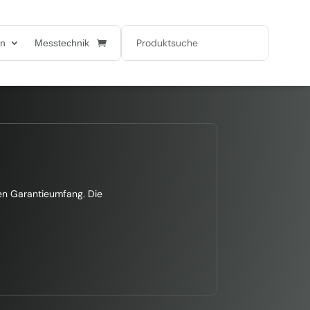
en
Messtechnik
len Garantieumfang. Die