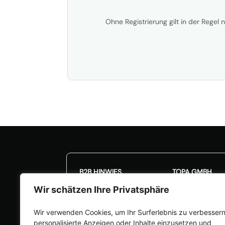
Ohne Registrierung gilt in der Regel 
🎉Kalibrieraktion: 20
B2B HINWIES
TOPA GMBH
Wir schätzen Ihre Privatsphäre
Unsere Angebote richten
Frauenwaldstraß
sich nur an Unternehmen
82383 Hohenpe
Wir verwenden Cookies, um Ihr Surferlebnis zu verbessern
(§14 BGB). Verträge mit
info@topa.de
personalisierte Anzeigen oder Inhalte einzusetzen und