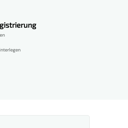
egistrierung
den
nterlegen