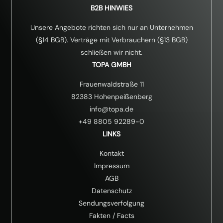
ä
B2B HINWIES
n
d
Unsere Angebote richten sich nur an Unternehmen
n
(§14 BGB). Verträge mit Verbrauchern (§13 BGB)
i
schließen wir nicht.
s
*
TOPA GMBH
Frauenwaldstraße 11
82383 Hohenpeißenberg
info@topa.de
+49 8805 92289-0
LINKS
Kontakt
Impressum
AGB
Datenschutz
Sendungsverfolgung
Fakten
/
Facts