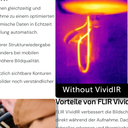
nen gleichzeitig und
ahme zu einem optimierten
rmische Daten in Echtzeit
llung automatisch.
serer Strukturwiedergabe
onders bei mobilen
öhere Bildqualität.
zlich sichtbare Konturen
ilder noch verständlicher
Vorteile von FLIR Vivi
FLIR VividIR verbessert die Bildsc
direkt während der Aufnahme. Dad
schneller erkennen und thermische 