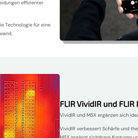
eidungen effizienter
ie Technologie für eine
fwand.
FLIR VividIR und FLI
VividIR und MSX ergänzen sich idea
VividIR verbessert Schärfe und th
MSX ergänzt sichtbare Konturen u