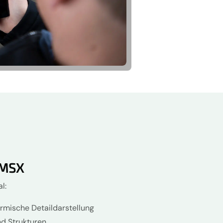
R MSX
l:
ermische Detaildarstellung
nd Strukturen