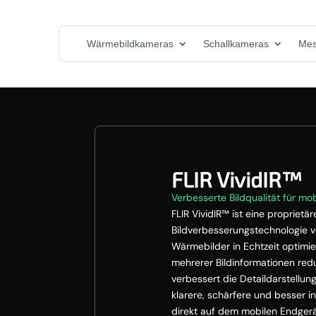
Wärmebildkameras
Schallkameras
Mes
FLIR VividIR™
Verbesserte Bildqualität für mo
FLIR VividIR™ ist eine proprietär
Bildverbesserungstechnologie v
Wärmebilder in Echtzeit optimie
mehrerer Bildinformationen redu
verbessert die Detaildarstellun
klarere, schärfere und besser i
direkt auf dem mobilen Endgerä