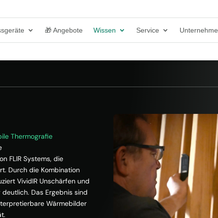
sgeräte
🎁 Angebote
Wissen
Service
Unternehm
bile Thermografie
e
on FLIR Systems, die
rt. Durch die Kombination
ziert VividIR Unschärfen und
g deutlich. Das Ergebnis sind
nterpretierbare Wärmebilder
t.