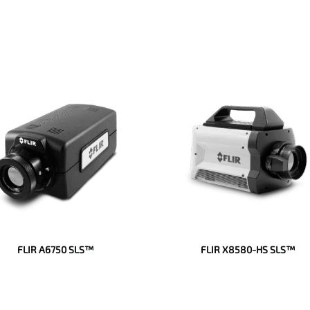
FLIR A6750 SLS™
FLIR X8580-HS SLS™