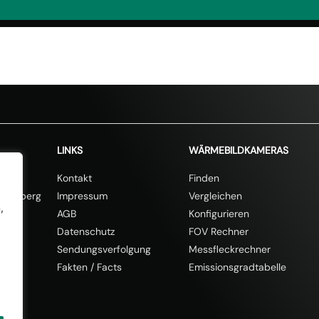
% Rabatt mit dem Code SOMMER20🎁
20% auf 
LINKS
WÄRMEBILDKAMERAS
e 11
Kontakt
Finden
ißenberg
Impressum
Vergleichen
,
AGB
Konfigurieren
89-0
Datenschutz
FOV Rechner
Sendungsverfolgung
Messfleckrechner
Fakten
/
Facts
Emissionsgradtabelle