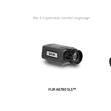
Nach
Alle 4 Ergebnisse werden angezeigt
Beliebtheit
sortiert
FLIR A6780 SLS™