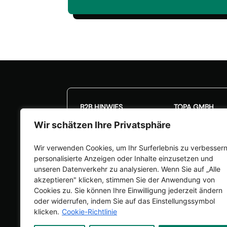
*
E
i
n
v
e
🎉Kalibrieraktion: 20
r
s
t
ä
n
d
B2B HINWIES
TOPA GMBH
n
i
Wir schätzen Ihre Privatsphäre
Unsere Angebote richten
Frauenwaldstraß
s
sich nur an Unternehmen
82383 Hohenpe
*
Wir verwenden Cookies, um Ihr Surferlebnis zu verbessern
(§14 BGB). Verträge mit
info@topa.de
personalisierte Anzeigen oder Inhalte einzusetzen und
Verbrauchern (§13 BGB)
+49 8805 922
unseren Datenverkehr zu analysieren. Wenn Sie auf „Alle
schließen wir nicht.
akzeptieren" klicken, stimmen Sie der Anwendung von
Cookies zu. Sie können Ihre Einwilligung jederzeit ändern
oder widerrufen, indem Sie auf das Einstellungssymbol
klicken.
Cookie-Richtlinie