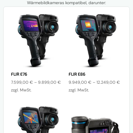
Wärmebildkameras kompatibel, darunter:
FLIR E76
FLIR E86
Preisspanne:
Preiss
7.599,00
€
–
9.899,00
€
9.949,00
€
–
12.249,00
€
7.599,00 €
9.949
zzgl. MwSt.
zzgl. MwSt.
bis
bis
9.899,00 €
12.249