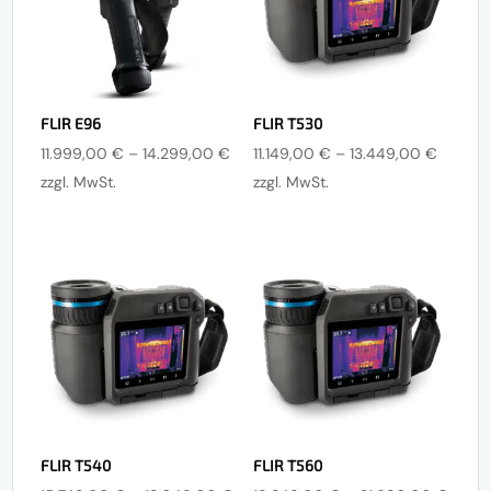
FLIR E96
FLIR T530
Preisspanne:
Preissp
11.999,00
€
–
14.299,00
€
11.149,00
€
–
13.449,00
€
11.999,00 €
11.149,
zzgl. MwSt.
zzgl. MwSt.
bis
bis
14.299,00 €
13.449
FLIR T540
FLIR T560