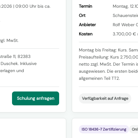
.2026 | 09:00 Uhr bis ca.
Termin
Montag, 12.1
Ort
Schauenstei
g
Anbieter
Rolf Weber 
Kosten
3.700,00 € n
gl. MwSt.
Montag bis Freitag: Kurs. Sam
traße 11, 82383
Preisaufteilung: Kurs 2.750,
Duschek. Inklusive
netto zzgl. MwSt. Der Termin i
terlagen und
ausgewiesen. Die ersten bei
allgemeinen Teil TT2.
Schulung anfragen
Verfügbarkeit auf Anfrage
ISO 18436-7 Zertifizierung
Onl