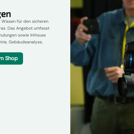
gen
 Wissen für den sicheren
ras. Das Angebot umfasst
chulungen sowie InHouse
strie, Gebäudeanalyse,
um Shop