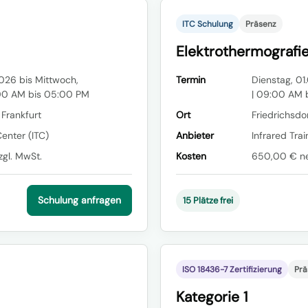
ITC Schulung
Präsenz
Elektrothermografie
026 bis Mittwoch,
Termin
Dienstag, 0
00 AM bis 05:00 PM
| 09:00 AM 
 Frankfurt
Ort
Friedrichsdor
Center (ITC)
Anbieter
Infrared Trai
gl. MwSt.
Kosten
650,00 € net
Schulung anfragen
15 Plätze frei
ISO 18436-7 Zertifizierung
Prä
Kategorie 1