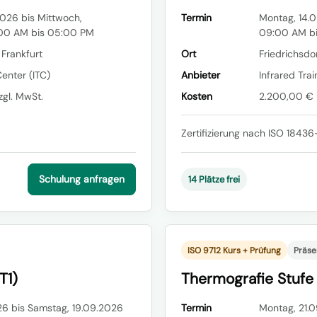
026 bis Mittwoch,
Termin
Montag, 14.0
:00 AM bis 05:00 PM
09:00 AM b
 Frankfurt
Ort
Friedrichsdor
Center (ITC)
Anbieter
Infrared Trai
gl. MwSt.
Kosten
2.200,00 € n
Zertifizierung nach ISO 18436-
Schulung anfragen
14 Plätze frei
ISO 9712 Kurs + Prüfung
Präse
T1)
Thermografie Stufe
26 bis Samstag, 19.09.2026
Termin
Montag, 21.