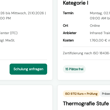
Kategorie I
26 bis Mittwoch, 21.10.2026 |
Termin
Montag, 02.1
:00 PM
09:00 AM b
Ort
Online
Center (ITC)
Anbieter
Infrared Trai
gl. MwSt.
Kosten
1.760,00 € n
Zertifizierung nach ISO 18436-
Schulung anfragen
15 Plätze frei
ISO 9712 Kurs + Prüfung
Präse
Thermografie Stufe 