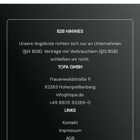
v
e
r
s
t
ä
B2B HINWIES
n
d
Unsere Angebote richten sich nur an Unternehmen
n
(§14 BGB). Verträge mit Verbrauchern (§13 BGB)
i
schließen wir nicht.
s
*
TOPA GMBH
Frauenwaldstraße 11
82383 Hohenpeißenberg
info@topa.de
+49 8805 92289-0
LINKS
Kontakt
Impressum
AGB