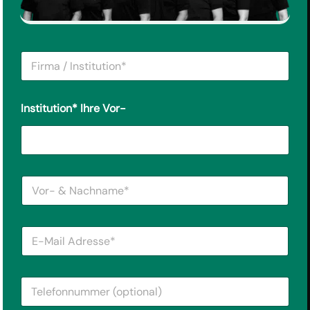
F
i
r
m
Institution* Ihre Vor-
a
/
I
n
s
t
V
i
o
t
r
u
-
t
E
&
i
-
N
o
M
a
n
a
c
*
T
i
h
*
e
l
n
l