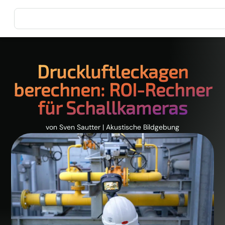
Druckluftleckagen
berechnen: ROI-Rechner
für Schallkameras
von
Sven Sautter
|
Akustische Bildgebung