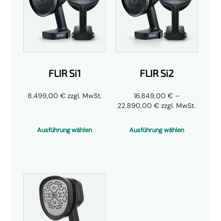
FLIR Si1
FLIR Si2
8.499,00
€
zzgl. MwSt.
16.849,00
€
–
Preisspanne:
22.890,00
€
zzgl. MwSt.
16.849,00 €
bis
Ausführung wählen
Ausführung wählen
22.890,00 €