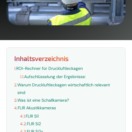
Inhaltsverzeichnis
1.
ROI-Rechner für Druckluftleckagen
1.1.
Aufschlüsselung der Ergebnisse:
2.
Warum Druckluftleckagen wirtschaftlich relevant
sind
3.
Was ist eine Schallkamera?
4.
FLIR Akustikkameras
4.1.
FLIR Si1
4.2.
FLIR Si2
4.3.
FLIR Si2x