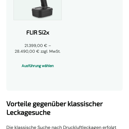
FLIR Si2x
21.399,00
€
–
Preisspanne:
28.490,00
€
zzgl. MwSt.
21.399,00 €
bis
Ausführung wählen
28.490,00 €
Vorteile gegenüber klassischer
Leckagesuche
Die klassische Suche nach Druckluftleckagen erfolgt