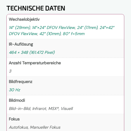
i
s
TECHNISCHE DATEN
*
Wechselobjektiv
14° (29mm)
,
14°+24° DFOV FlexView
,
24° (17mm)
,
24°+42°
DFOV FlexView
,
42° (10mm)
,
80° f=5mm
IR-Auflösung
464 × 348 (161.472 Pixel)
Anzahl Temperaturbereiche
3
Bildfrequenz
30 Hz
Bildmodi
Bild-in-Bild, Infrarot, MSX®, Visuell
Fokus
Autofokus, Manueller Fokus