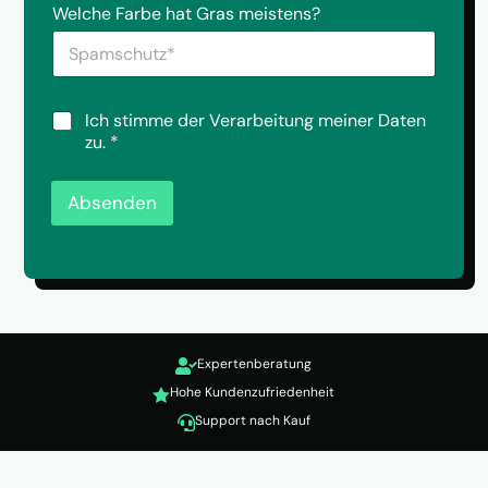
S
r
Welche Farbe hat Gras meistens?
r
p
i
a
c
m
h
s
t
c
a
D
Ich stimme der Verarbeitung meiner Daten
h
n
S
zu.
*
u
u
G
t
n
V
z
s
O
Absenden
*
*
-
*
E
i
n
v
e
r
Expertenberatung
s

t
Hohe Kundenzufriedenheit

ä
Support nach Kauf

n
d
n