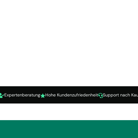
Expertenberatung
Hohe Kundenzufriedenheit
Support nach Kau


