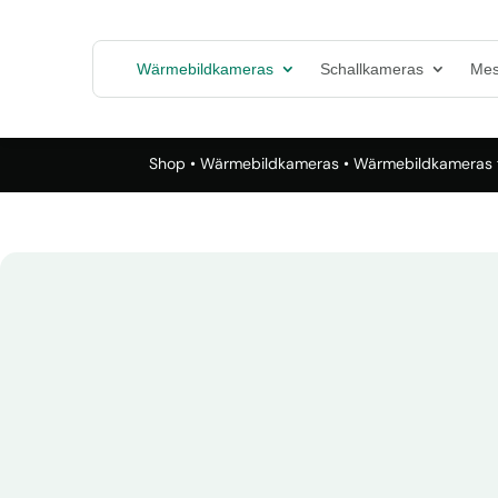
Wärmebildkameras
Schallkameras
Mes
Shop
•
Wärmebildkameras
•
Wärmebildkameras f