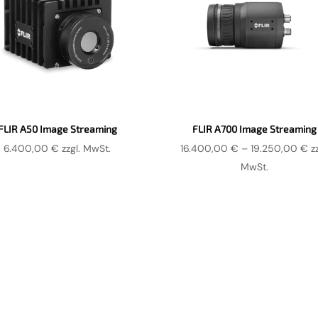
FLIR A50 Image Streaming
FLIR A700 Image Streaming
Pr
6.400,00
€
zzgl. MwSt.
16.400,00
€
–
19.250,00
€
z
16
MwSt.
bi
19