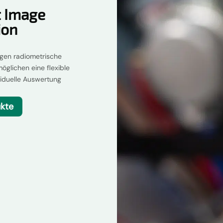
 Image
ion
gen radiometrische
öglichen eine flexible
ividuelle Auswertung
ukte