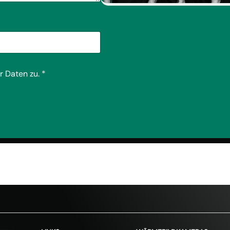
r Daten zu.
*
% Rabatt mit dem Code SOMMER20🎁
20% auf 