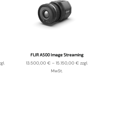
FLIR A500 Image Streaming
eisspanne:
Preisspanne:
zgl.
13.500,00
€
–
15.150,00
€
zzgl.
.400,00 €
13.500,00 €
MwSt.
s
bis
.250,00 €
15.150,00 €