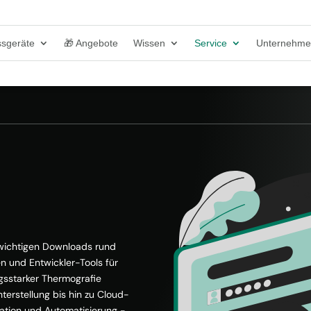
sgeräte
🎁 Angebote
Wissen
Service
Unternehm
e wichtigen Downloads rund
n und Entwickler-Tools für
gsstarker Thermografie
terstellung bis hin zu Cloud-
ration und Automatisierung -