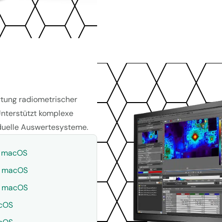
rtung radiometrischer
Unterstützt komplexe
iduelle Auswertesysteme.
macOS
macOS
macOS
cOS