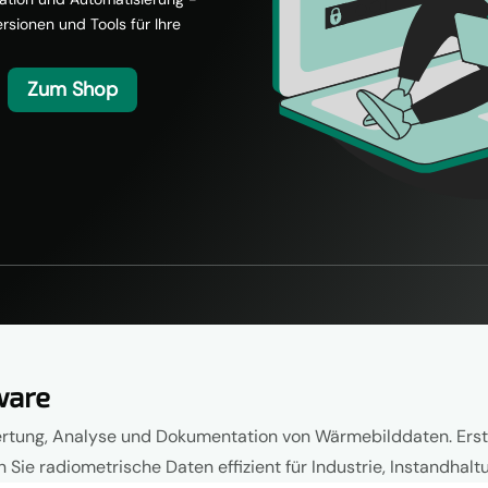
ersionen und Tools für Ihre
Zum Shop
ware
rtung, Analyse und Dokumentation von Wärmebilddaten. Erstel
 Sie radiometrische Daten effizient für Industrie, Instandhal