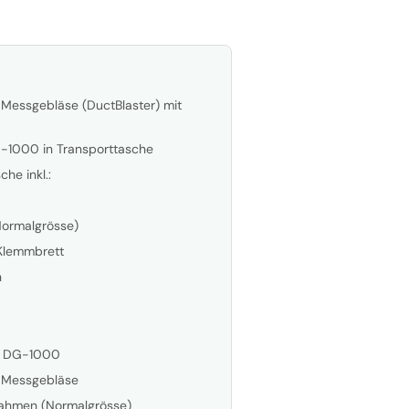
 Messgebläse (DuctBlaster) mit
-1000 in Transporttasche
he inkl.:
Normalgrösse)
 Klemmbrett
h
für DG-1000
n Messgebläse
rahmen (Normalgrösse)