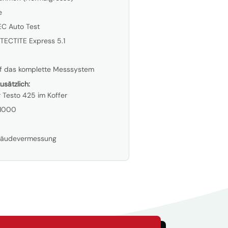
e
C Auto Test
ECTITE Express 5.1
uf das komplette Messsystem
usätzlich:
Testo 425 im Koffer
-1000
bäudevermessung