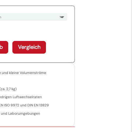
b
Vergleich
e und kleine Volumenströme
a. 2,7 kg)
edrigen Luftwechselraten
N ISO 9972 und DIN EN 13829
er und Laborumgebungen