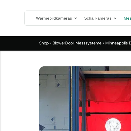
Wärmebildkameras
Schallkameras
Mes
Shop
•
BlowerDoor Messsysteme
• Minneapolis 