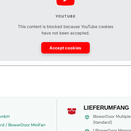
YOUTUBE
This content is blocked because YouTube cookies
have not been accepted.
Accept cookies
LIEFERUMFANG

 GmbH
BlowerDoor Multipl
Standard)
rd / BlowerDoor MiniFan
1 BlowerDoor Messg