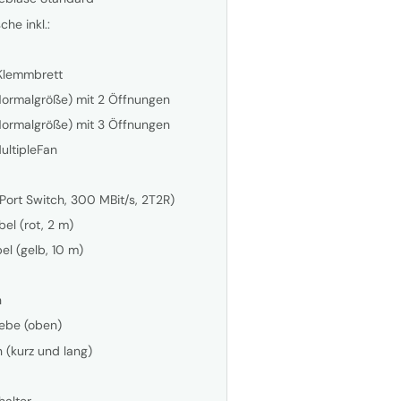
he inkl.:
 Klemmbrett
Normalgröße) mit 2 Öffnungen
Normalgröße) mit 3 Öffnungen
ltipleFan
ort Switch, 300 MBit/s, 2T2R)
el (rot, 2 m)
l (gelb, 10 m)
h
rebe (oben)
 (kurz und lang)
halter