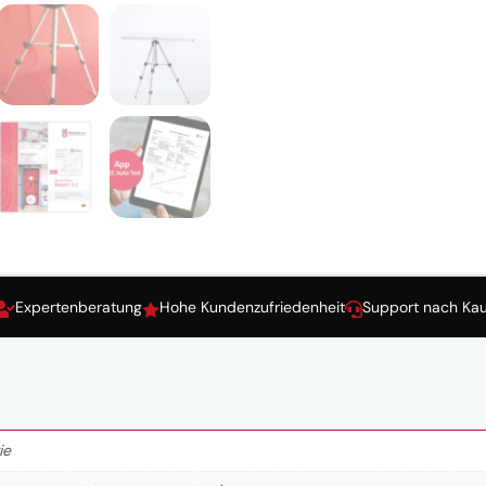
Expertenberatung
Hohe Kundenzufriedenheit
Support nach Kau



ie