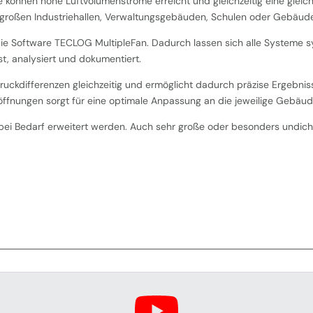
 können hohe Luftvolumenströme erreicht und gleichzeitig eine gle
ei großen Industriehallen, Verwaltungsgebäuden, Schulen oder Gebäu
 die Software TECLOG MultipleFan. Dadurch lassen sich alle Systeme 
t, analysiert und dokumentiert.
uckdifferenzen gleichzeitig und ermöglicht dadurch präzise Ergebni
öffnungen sorgt für eine optimale Anpassung an die jeweilige Gebäud
i Bedarf erweitert werden. Auch sehr große oder besonders undicht