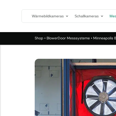
Wärmebildkameras
Schallkameras
Mes
Shop
•
BlowerDoor Messsysteme
• Minneapolis 