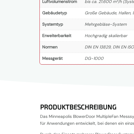
Luftvolumenstrom
bis ca. 21.600 m³/h (Sys
Gebäudetyp
Große Gebäude, Hallen, I
Systemtyp
Mehrgebläse-System
Erweiterbarkeit
Hochgradig skalierbar
Normen
DIN EN 13829, DIN EN IS
Messgerät
DG-1000
PRODUKTBESCHREIBUNG
Das Minneapolis BlowerDoor MultipleFan Messsy
für Anwendungen entwickelt, bei denen ein einze