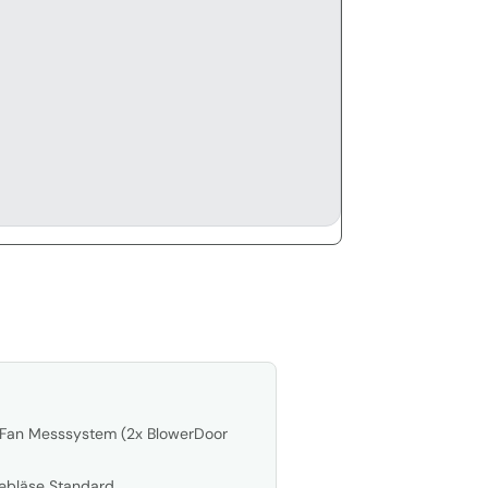
eFan Messsystem (2x BlowerDoor
ebläse Standard