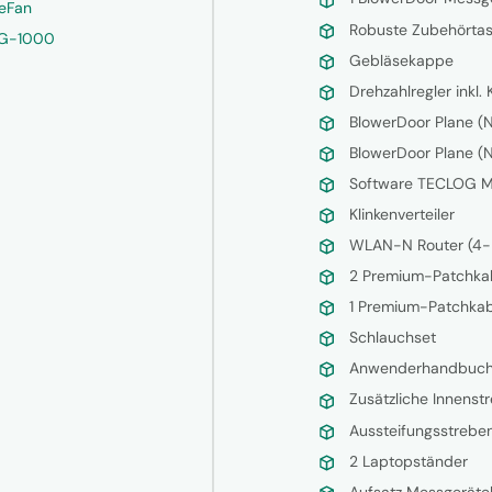
leFan
Robuste Zubehörtasc
DG-1000
Gebläsekappe
Drehzahlregler inkl.
BlowerDoor Plane (
BlowerDoor Plane (
Software TECLOG Mu
Klinkenverteiler
WLAN-N Router (4-P
2 Premium-Patchkab
1 Premium-Patchkabe
Schlauchset
Anwenderhandbuc
Zusätzliche Innenst
Aussteifungsstreben
2 Laptopständer
Aufsatz Messgeräte