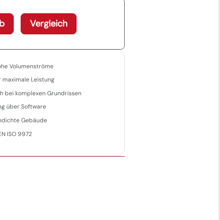
b
Vergleich
hohe Volumenströme
r maximale Leistung
ch bei komplexen Grundrissen
ng über Software
undichte Gebäude
EN ISO 9972