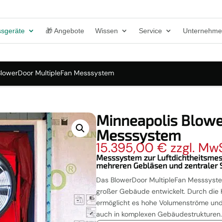
sgeräte
🎁 Angebote
Wissen
Service
Unternehm
BlowerDoor MultipleFan Messsystem
Minneapolis Blowe
Messsystem
15.395,00
€
zzgl. Mw
Messsystem zur Luftdichtheitsme
mehreren Gebläsen und zentraler 
Das BlowerDoor MultipleFan Messsyste
großer Gebäude entwickelt. Durch die
ermöglicht es hohe Volumenströme und
auch in komplexen Gebäudestrukturen