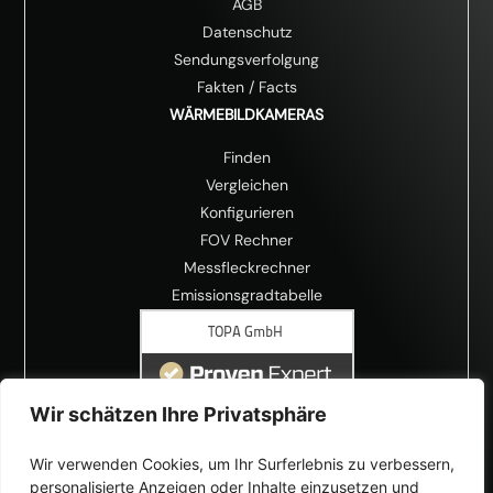
AGB
Datenschutz
Sendungsverfolgung
Fakten
/
Facts
WÄRMEBILDKAMERAS
Finden
Vergleichen
Konfigurieren
FOV Rechner
Messfleckrechner
Emissionsgradtabelle
Wir schätzen Ihre Privatsphäre
Wir verwenden Cookies, um Ihr Surferlebnis zu verbessern,
personalisierte Anzeigen oder Inhalte einzusetzen und