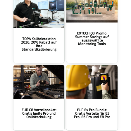
d
n
i
s
*
EXTECH Q3 Promo:
Summer Savings auf
TOPA Kalibrieraktion
ausgewählte
2026: 20% Rabatt auf
Monitoring Tools
Ihre
Standardkalibrierung
FLIR Ex Pro Bundle:
FLIR C8 Vorteilspaket:
Gratis Vorteile für E5
Gratis Ignite Pro und
Pro, E6 Pro und E8 Pro
Onlineschulung