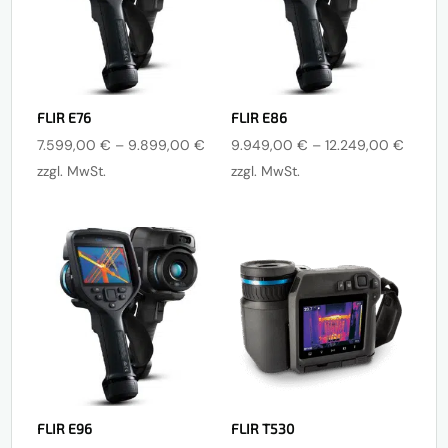
FLIR E76
FLIR E86
Preisspanne:
Preiss
7.599,00
€
–
9.899,00
€
9.949,00
€
–
12.249,00
€
7.599,00 €
9.949
zzgl. MwSt.
zzgl. MwSt.
bis
bis
9.899,00 €
12.249
FLIR E96
FLIR T530