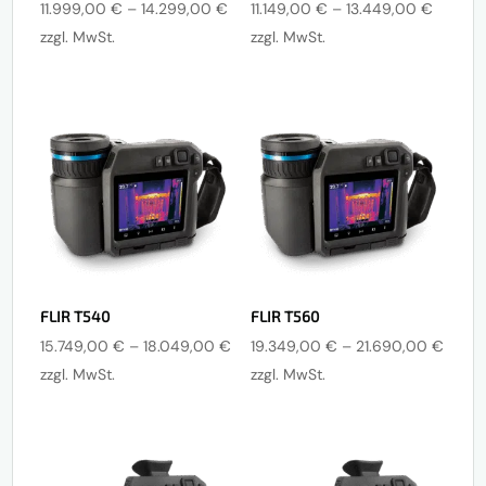
Preisspanne:
Preissp
11.999,00
€
–
14.299,00
€
11.149,00
€
–
13.449,00
€
11.999,00 €
11.149,
zzgl. MwSt.
zzgl. MwSt.
bis
bis
14.299,00 €
13.449
FLIR T540
FLIR T560
Preisspanne:
Preis
15.749,00
€
–
18.049,00
€
19.349,00
€
–
21.690,00
€
15.749,00 €
19.34
zzgl. MwSt.
zzgl. MwSt.
bis
bis
18.049,00 €
21.69