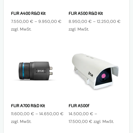
FLIR A400 R&D Kit
FLIR A500 R&D Kit
Preisspanne:
Preiss
7.550,00
€
–
9.950,00
€
8.950,00
€
–
12.250,00
€
7.550,00 €
8.950
zzgl. MwSt.
zzgl. MwSt.
bis
bis
9.950,00 €
12.25
FLIR A700 R&D Kit
FLIR A500f
Preisspanne:
11.600,00
€
–
14.650,00
€
14.500,00
€
–
11.600,00 €
Preisspanne:
zzgl. MwSt.
17.500,00
€
zzgl. MwSt.
bis
14.500,00 €