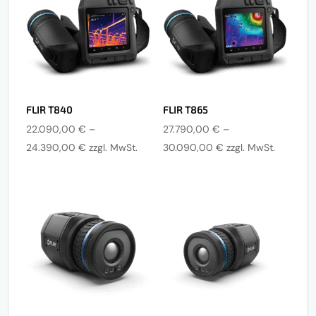
FLIR T840
FLIR T865
22.090,00
€
–
27.790,00
€
–
Preisspanne:
Preisspanne:
24.390,00
€
zzgl. MwSt.
30.090,00
€
zzgl. MwSt.
22.090,00 €
27.790,00 €
bis
bis
24.390,00 €
30.090,00 €