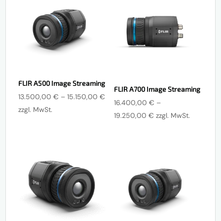
FLIR A500 Image Streaming
FLIR A700 Image Streaming
Preisspanne:
13.500,00
€
–
15.150,00
€
16.400,00
€
–
13.500,00 €
zzgl. MwSt.
Preisspanne:
19.250,00
€
zzgl. MwSt.
bis
16.400,00 €
15.150,00 €
bis
19.250,00 €