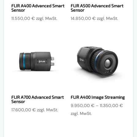
FLIR A400 Advanced Smart
FLIR A500 Advanced Smart
Sensor
Sensor
11.550,00
€
zzgl. MwSt.
14.850,00
€
zzgl. MwSt.
FLIR A700 Advanced Smart
FLIR A400 Image Streaming
Sensor
Preiss
9.950,00
€
–
11.350,00
€
17.600,00
€
zzgl. MwSt.
9.950
zzgl. MwSt.
bis
11.350