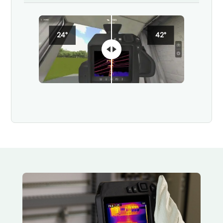
24°
42°