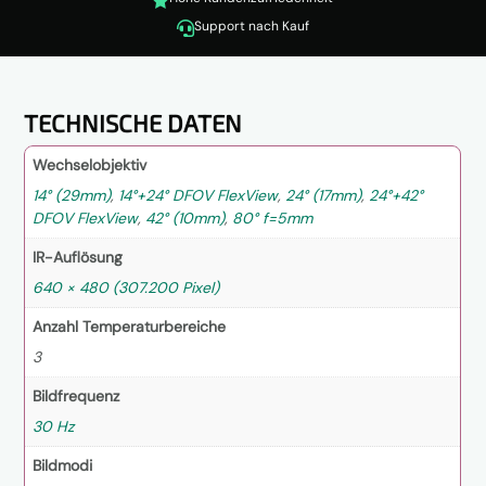

Support nach Kauf

TECHNISCHE DATEN
Wechselobjektiv
14° (29mm)
,
14°+24° DFOV FlexView
,
24° (17mm)
,
24°+42°
DFOV FlexView
,
42° (10mm)
,
80° f=5mm
IR-Auflösung
640 × 480 (307.200 Pixel)
Anzahl Temperaturbereiche
3
Bildfrequenz
30 Hz
Bildmodi