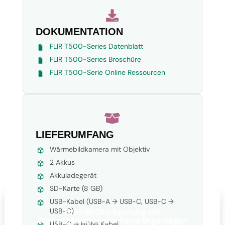

DOKUMENTATION
FLIR T500-Series Datenblatt
FLIR T500-Series Broschüre
FLIR T500-Serie Online Ressourcen

LIEFERUMFANG
Wärmebildkamera mit Objektiv
2 Akkus
Akkuladegerät
SD-Karte (8 GB)
USB-Kabel (USB-A → USB-C, USB-C →
USB-C)
Brandfrüherkennung mit
Wärmebildkamera in Recyclinganlagen
USB-C → HDMI Kabel