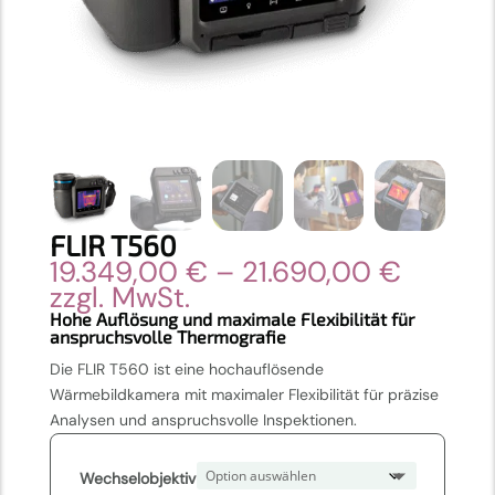
FLIR T560
Preiss
19.349,00
€
–
21.690,00
€
19.349
zzgl. MwSt.
bis
Hohe Auflösung und maximale Flexibilität für
anspruchsvolle Thermografie
21.690
Die FLIR T560 ist eine hochauflösende
Wärmebildkamera mit maximaler Flexibilität für präzise
Analysen und anspruchsvolle Inspektionen.
Wechselobjektiv