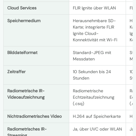
Cloud Services
FLIR Ignite über WLAN
FLI
Speichermedium
Herausnehmbare SD-
He
Karte; integrierte FLIR
Kar
Ignite Cloud-
Ign
Konnektivität mit Wi-Fi
Kon
Bilddateiformat
Standard-JPEG mit
St
Messdaten
Me
Zeitraffer
10 Sekunden bis 24
10
Stunden
St
Radiometrische IR-
Radiometrische
Ra
Videoaufzeichnung
Echtzeitaufzeichnung
Ech
(.csq)
(.c
Nichtradiometrisches Video
H.264 auf Speicherkarte
H.2
Radiometrisches IR-
Ja, über UVC oder WLAN
Ja
Streaming