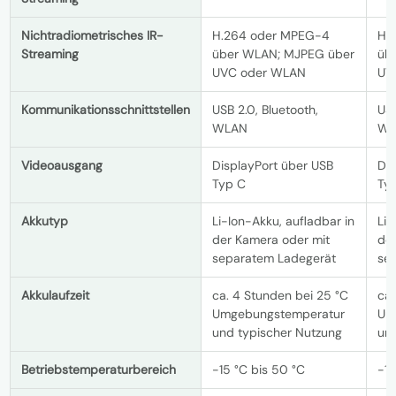
Nichtradiometrisches IR-
H.264 oder MPEG-4
H.
Streaming
über WLAN; MJPEG über
üb
UVC oder WLAN
UV
Kommunikationsschnittstellen
USB 2.0, Bluetooth,
USB
WLAN
WL
Videoausgang
DisplayPort über USB
Dis
Typ C
Ty
Akkutyp
Li-Ion-Akku, aufladbar in
Li-
der Kamera oder mit
de
separatem Ladegerät
se
Akkulaufzeit
ca. 4 Stunden bei 25 °C
ca.
Umgebungstemperatur
Um
und typischer Nutzung
un
Betriebstemperaturbereich
-15 °C bis 50 °C
-15