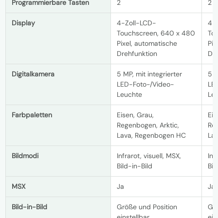
Programmierbare Tasten
2
2
Display
4-Zoll-LCD-
4-
Touchscreen, 640 x 480
To
Pixel, automatische
Pix
Drehfunktion
Dre
Digitalkamera
5 MP, mit integrierter
5 M
LED-Foto-/Video-
LE
Leuchte
Le
Farbpaletten
Eisen, Grau,
Eis
Regenbogen, Arktic,
Reg
Lava, Regenbogen HC
La
Bildmodi
Infrarot, visuell, MSX,
Inf
Bild-in-Bild
Bil
MSX
Ja
Ja
Bild-in-Bild
Größe und Position
Grö
einstellbar
ein