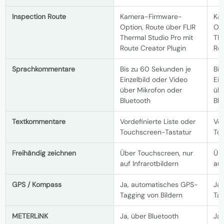
Inspection Route
Kamera-Firmware-
Ka
Option, Route über FLIR
Opt
Thermal Studio Pro mit
The
Route Creator Plugin
Rou
Sprachkommentare
Bis zu 60 Sekunden je
Bis
Einzelbild oder Video
Ein
über Mikrofon oder
übe
Bluetooth
Blu
Textkommentare
Vordefinierte Liste oder
Vor
Touchscreen-Tastatur
To
Freihändig zeichnen
Über Touchscreen, nur
Üb
auf Infrarotbildern
auf
GPS / Kompass
Ja, automatisches GPS-
Ja
Tagging von Bildern
Tag
METERLiNK
Ja, über Bluetooth
Ja,