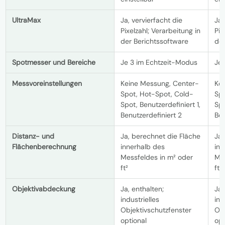
UltraMax
Ja, vervierfacht die
Ja,
Pixelzahl; Verarbeitung in
Pix
der Berichtssoftware
der
Spotmesser und Bereiche
Je 3 im Echtzeit-Modus
Je
Messvoreinstellungen
Keine Messung, Center-
Ke
Spot, Hot-Spot, Cold-
Spo
Spot, Benutzerdefiniert 1,
Spo
Benutzerdefiniert 2
Ben
Distanz- und
Ja, berechnet die Fläche
Ja,
Flächenberechnung
innerhalb des
inn
Messfeldes in m² oder
Mes
ft²
ft²
Objektivabdeckung
Ja, enthalten;
Ja,
industrielles
ind
Objektivschutzfenster
Obj
optional
opt