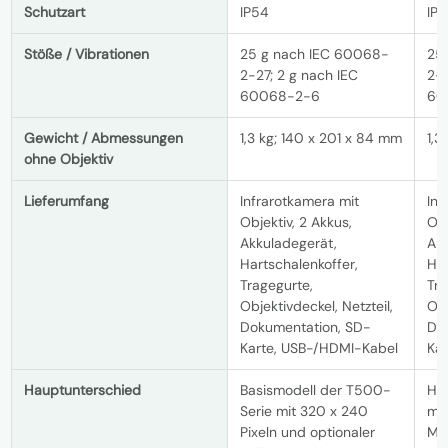
Schutzart
IP54
IP
Stöße / Vibrationen
25 g nach IEC 60068-
25
2-27; 2 g nach IEC
2-2
60068-2-6
60
Gewicht / Abmessungen
1,3 kg; 140 x 201 x 84 mm
1,3
ohne Objektiv
Lieferumfang
Infrarotkamera mit
Inf
Objektiv, 2 Akkus,
Obj
Akkuladegerät,
Akk
Hartschalenkoffer,
Har
Tragegurte,
Tra
Objektivdeckel, Netzteil,
Obj
Dokumentation, SD-
Do
Karte, USB-/HDMI-Kabel
Ka
Hauptunterschied
Basismodell der T500-
Höh
Serie mit 320 x 240
mit
Pixeln und optionaler
Me