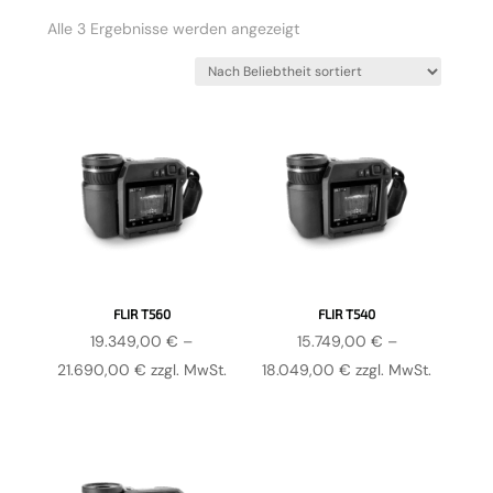
Nach
Alle 3 Ergebnisse werden angezeigt
Beliebtheit
sortiert
FLIR T560
FLIR T540
19.349,00
€
–
15.749,00
€
–
Preisspanne:
Preisspanne:
21.690,00
€
zzgl. MwSt.
18.049,00
€
zzgl. MwSt.
19.349,00 €
15.749,00 €
bis
bis
21.690,00 €
18.049,00 €