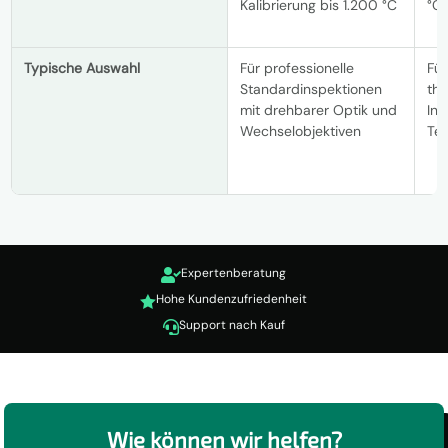
Kalibrierung bis 1.200 °C
°C
Typische Auswahl
Für professionelle
Für
Standardinspektionen
th
mit drehbarer Optik und
In
Wechselobjektiven
Te
Expertenberatung

Hohe Kundenzufriedenheit

Support nach Kauf

Wie können wir helfen?