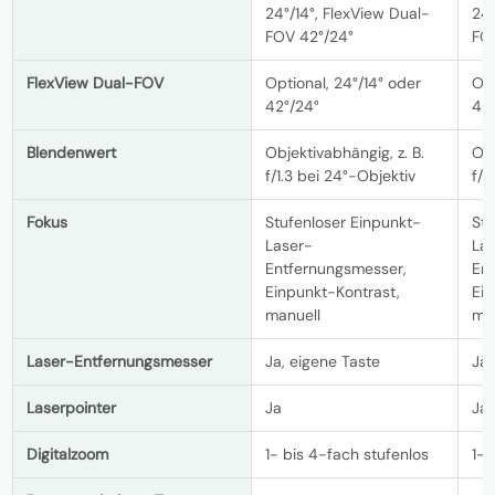
24°/14°, FlexView Dual-
24°
FOV 42°/24°
FO
FlexView Dual-FOV
Optional, 24°/14° oder
Opt
42°/24°
42
Blendenwert
Objektivabhängig, z. B.
Obj
f/1.3 bei 24°-Objektiv
f/1
Fokus
Stufenloser Einpunkt-
Stu
Laser-
La
Entfernungsmesser,
En
Einpunkt-Kontrast,
Ein
manuell
ma
Laser-Entfernungsmesser
Ja, eigene Taste
Ja,
Laserpointer
Ja
Ja
Digitalzoom
1- bis 4-fach stufenlos
1- 