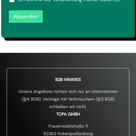
h
n
S
u
u
G
t
n
Absenden
V
z
s
O
*
*
-
*
E
i
n
v
e
r
s
t
ä
B2B HINWIES
n
d
Unsere Angebote richten sich nur an Unternehmen
n
(§14 BGB). Verträge mit Verbrauchern (§13 BGB)
i
schließen wir nicht.
s
*
TOPA GMBH
Frauenwaldstraße 11
82383 Hohenpeißenberg