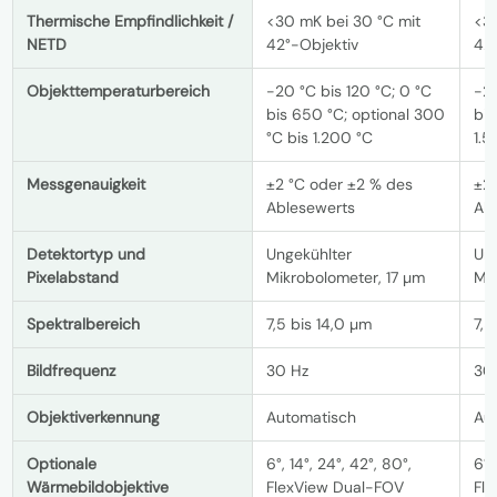
Thermische Empfindlichkeit /
<30 mK bei 30 °C mit
<3
NETD
42°-Objektiv
42°
Objekttemperaturbereich
-20 °C bis 120 °C; 0 °C
-20
bis 650 °C; optional 300
bis
°C bis 1.200 °C
1.5
Messgenauigkeit
±2 °C oder ±2 % des
±2
Ablesewerts
Ab
Detektortyp und
Ungekühlter
Un
Pixelabstand
Mikrobolometer, 17 µm
Mik
Spektralbereich
7,5 bis 14,0 µm
7,5
Bildfrequenz
30 Hz
30
Objektiverkennung
Automatisch
Au
Optionale
6°, 14°, 24°, 42°, 80°,
6°,
Wärmebildobjektive
FlexView Dual-FOV
Fl