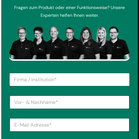
Fragen zum Produkt oder einer Funktionsweise? Unsere
Experten helfen Ihnen weiter.
F
i
r
m
V
a
o
/
r
I
-
n
E
&
s
-
N
t
M
a
i
a