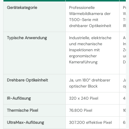
Gerätekategorie
Professionelle
Pro
Wärmebildkamera der
Wä
T500-Serie mit
T5
drehbarer Optikeinheit
IR-
Typische Anwendung
Industrielle, elektrische
An
und mechanische
Ins
Inspektionen mit
Zu
ergonomischer
un
Kameraführung
Do
Drehbare Optikeinheit
Ja, um 180° drehbarer
Ja,
optischer Block
opt
IR-Auflösung
320 x 240 Pixel
464
Thermische Pixel
76.800 Pixel
161
UltraMax-Auflösung
307.200 effektive Pixel
645