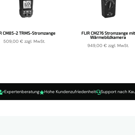
IR CM85-2 TRMS-Stromzange
FLIR CM276 Stromzange mit
Wärmebildkamera
509,00
€
zzgl. MwSt.
949,00
€
zzgl. MwSt.
Expertenberatung
Hohe Kundenzufriedenheit
Support nach Kau


