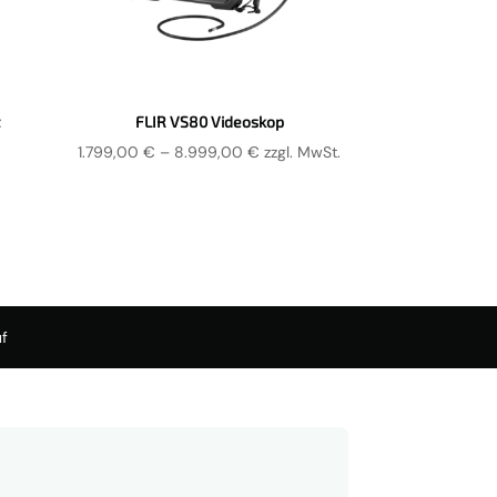
FLIR VS80 Videoskop
Preisspanne:
1.799,00
€
–
8.999,00
€
zzgl. MwSt.
1.799,00 €
bis
8.999,00 €
f