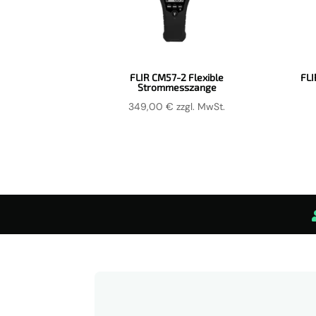
FLIR CM57-2 Flexible
FL
Strommesszange
349,00
€
zzgl. MwSt.