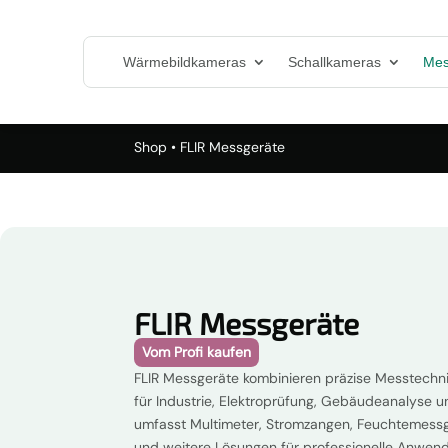
Wärmebildkameras
Schallkameras
Mes
Shop
• FLIR Messgeräte
FLIR Messgeräte
Vom Profi kaufen
FLIR Messgeräte kombinieren präzise Messtechn
für Industrie, Elektroprüfung, Gebäudeanalyse 
umfasst Multimeter, Stromzangen, Feuchtemess
und weitere Lösungen für professionelle Anwend