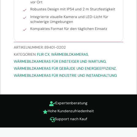
vor Ort
Robustes Design mit IP54 und 2 m Sturzfestigkeit
Integrierte visuelle Kamera und LED-Licht für
schwierige Umgebungen
Kompaktes Format für den täglichen Einsatz
ARTIKELNUMMER:
89401-0202
KATEGORIEN:
FLIR CX
,
WÄRMEBILDKAMERAS
,
WÄRMEBILDKAMERAS FÜR EINSTEIGER UND WARTUNG
,
WÄRMEBILDKAMERAS FÜR GEBÄUDE UND ENERGIEEFFIZIENZ
,
WÄRMEBILDKAMERAS FÜR INDUSTRIE UND INSTANDHALTUNG
Expertenberatung

Hohe Kundenzufriedenheit

Support nach Kauf
