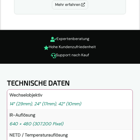
Mehr erfahren
Expertenberatung

Hohe Kundenzufriedenheit

Support nach Kauf

TECHNISCHE DATEN
Wechselobjektiv
14° (29mm)
,
24° (17mm)
,
42° (10mm)
IR-Auflösung
640 × 480 (307.200 Pixel)
NETD / Temperaturauflösung