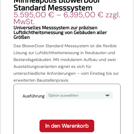
Standard Messsystem
Preisspa
5.595,00
€
–
6.395,00
€
zzgl.
5.595,0
MwSt.
bis
Universelles Messsystem zur präzisen
Luftdichtheitsmessung von Gebäuden aller
6.395,0
Größen
Das BlowerDoor Standard Messsystem ist die flexible
Lösung zur Luftdichtheitsmessung in Neubauten und
Bestandsgebäuden. Mit modularem Aufbau und zwei
Ausstattungsvarianten eignet es sich für
unterschiedliche Anforderungen – vom Einstieg bis zur
erweiterten Baustellenpraxis.
Ausführung
In den Warenkorb