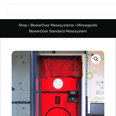
Shop
•
BlowerDoor Messsysteme
• Minneapolis
BlowerDoor Standard Messsystem