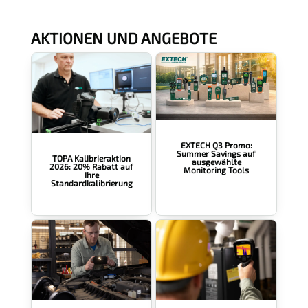
r
s
t
AKTIONEN UND ANGEBOTE
ä
n
d
n
i
s
*
EXTECH Q3 Promo:
Summer Savings auf
TOPA Kalibrieraktion
ausgewählte
2026: 20% Rabatt auf
Monitoring Tools
Ihre
Standardkalibrierung