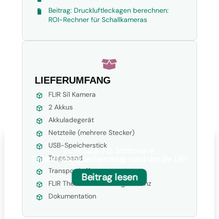
Beitrag: Druckluftleckagen berechnen:
ROI-Rechner für Schallkameras

LIEFERUMFANG
FLIR Si1 Kamera
2 Akkus
Akkuladegerät
Netzteile (mehrere Stecker)
USB-Speicherstick
FLIR Si2a-PD: Stationäre
Trageband
Teilentladungserkennung rund um die Uhr
Transportkoffer
Beitrag lesen
FLIR Thermal Studio Plugin Lizenz
Dokumentation