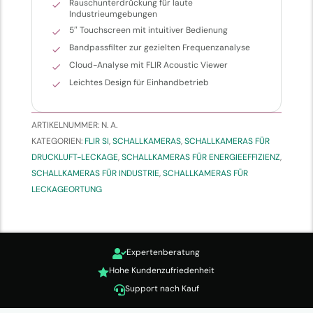
Rauschunterdrückung für laute
Industrieumgebungen
5″ Touchscreen mit intuitiver Bedienung
Bandpassfilter zur gezielten Frequenzanalyse
Cloud-Analyse mit FLIR Acoustic Viewer
Leichtes Design für Einhandbetrieb
ARTIKELNUMMER:
N. A.
KATEGORIEN:
FLIR SI
,
SCHALLKAMERAS
,
SCHALLKAMERAS FÜR
DRUCKLUFT-LECKAGE
,
SCHALLKAMERAS FÜR ENERGIEEFFIZIENZ
,
SCHALLKAMERAS FÜR INDUSTRIE
,
SCHALLKAMERAS FÜR
LECKAGEORTUNG
Expertenberatung

Hohe Kundenzufriedenheit

Support nach Kauf
