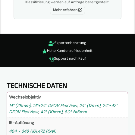
Klassifizierung werden auf Anfrage bereitgestellt.
Mehr erfahren
Expertenberatung

Hohe Kundenzufriedenheit

Support nach Kauf

TECHNISCHE DATEN
Wechselobjektiv
14° (29mm)
,
14°+24° DFOV FlexView
,
24° (17mm)
,
24°+42°
DFOV FlexView
,
42° (10mm)
,
80° f=5mm
IR-Auflösung
464 × 348 (161.472 Pixel)