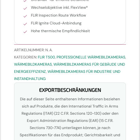
Wechselobjektive inkl. FlexView®
FLIR Inspection Route Workflow
FLIR Ignite Cloud-Anbindung
Hohe thermische Empfindlichkeit
ARTIKELNUMMER:
N. A.
KATEGORIEN:
FLIR T500
,
PROFESSIONELLE WÄRMEBILDKAMERAS
,
WÄRMEBILDKAMERAS
,
WÄRMEBILDKAMERAS FÜR GEBÄUDE UND
ENERGIEEFFIZIENZ
,
WÄRMEBILDKAMERAS FÜR INDUSTRIE UND
INSTANDHALTUNG
EXPORTBESCHRÄNKUNGEN
Die auf dieser Seite enthaltenen Informationen beziehen
sich auf Produkte, die den International Traffic in Arms
Regulations (ITAR) (22 C.F.R. Sections 120-130) oder den
Export Administration Regulations (EAR) (15 C.F.R.
Sections 730-774) unterliegen können, je nach
Spezifikationen für das Endprodukt; Gerichtsbarkeit und