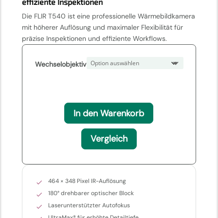
effiziente Inspektionen
18.049
Die FLIR T540 ist eine professionelle Wärmebildkamera
mit höherer Auflösung und maximaler Flexibilität für
präzise Inspektionen und effiziente Workflows.
Wechselobjektiv
In den Warenkorb
Vergleich
464 × 348 Pixel IR-Auflösung
180° drehbarer optischer Block
Laserunterstützter Autofokus
UltraMax® für erhöhte Detailtiefe