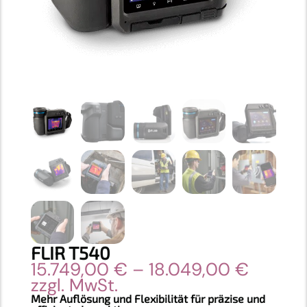
FLIR T540
Preiss
15.749,00
€
–
18.049,00
€
15.749
zzgl. MwSt.
bis
Mehr Auflösung und Flexibilität für präzise und