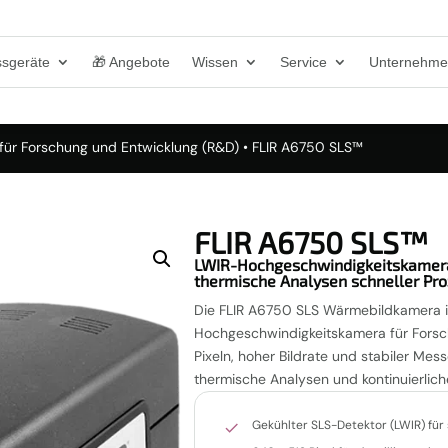
sgeräte
🎁 Angebote
Wissen
Service
Unternehm
ür Forschung und Entwicklung (R&D)
• FLIR A6750 SLS™
FLIR A6750 SLS™
LWIR-Hochgeschwindigkeitskamera 
thermische Analysen schneller Pr
Die FLIR A6750 SLS Wärmebildkamera i
Hochgeschwindigkeitskamera für Forsc
Pixeln, hoher Bildrate und stabiler Mess
thermische Analysen und kontinuierlic
Gekühlter SLS-Detektor (LWIR) fü