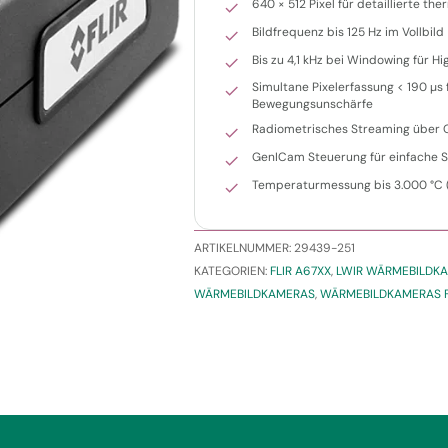
640 × 512 Pixel für detaillierte t
Bildfrequenz bis 125 Hz im Vollbild
Bis zu 4,1 kHz bei Windowing für
Simultane Pixelerfassung < 190 µs 
Bewegungsunschärfe
Radiometrisches Streaming über G
GenICam Steuerung für einfache 
Temperaturmessung bis 3.000 °C (
ARTIKELNUMMER:
29439-251
KATEGORIEN:
FLIR A67XX
,
LWIR WÄRMEBILDK
WÄRMEBILDKAMERAS
,
WÄRMEBILDKAMERAS F