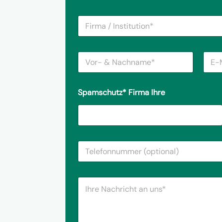
F
i
r
m
V
E
a
o
-
/
r
M
I
-
a
n
Spamschutz* Firma Ihre
&
i
s
N
l
t
a
A
i
c
d
t
h
r
u
n
e
t
T
a
s
i
e
m
s
o
l
e
e
n
e
*
*
*
I
f
*
h
o
r
n
e
n
N
u