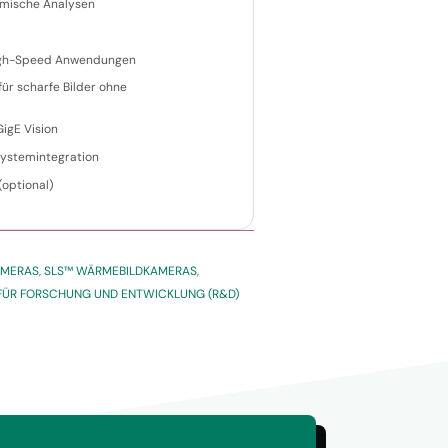
hermische Analysen
 High-Speed Anwendungen
für scharfe Bilder ohne
igE Vision
Systemintegration
optional)
AMERAS
,
SLS™ WÄRMEBILDKAMERAS
,
ÜR FORSCHUNG UND ENTWICKLUNG (R&D)