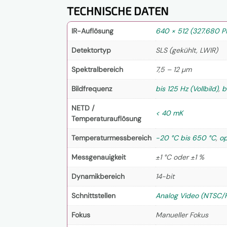
n
TECHNISCHE DATEN
d
n
i
IR-Auflösung
640 × 512 (327.680 Pi
s
*
Detektortyp
SLS (gekühlt, LWIR)
Spektralbereich
7,5 – 12 µm
Bildfrequenz
bis 125 Hz (Vollbild)
,
b
NETD /
< 40 mK
Temperaturauflösung
Temperaturmessbereich
-20 °C bis 650 °C
,
op
Messgenauigkeit
±1 °C oder ±1 %
Dynamikbereich
14-bit
Schnittstellen
Analog Video (NTSC/
Fokus
Manueller Fokus