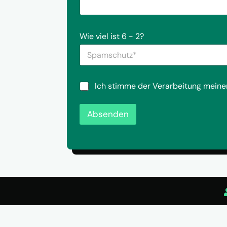
a
m
c
m
h
e
S
r
Wie viel ist 6 - 2?
r
p
i
a
c
m
h
s
t
c
a
D
Ich stimme der Verarbeitung meine
h
n
S
u
u
G
t
n
Absenden
V
z
s
O
*
*
-
*
E
i
n
v
e
r
s
t
ä