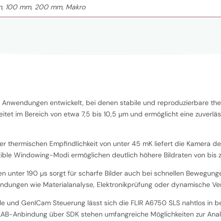
m, 100 mm, 200 mm, Makro
 Anwendungen entwickelt, bei denen stabile und reproduzierbare th
beitet im Bereich von etwa 7,5 bis 10,5 µm und ermöglicht eine zuverl
er thermischen Empfindlichkeit von unter 45 mK liefert die Kamera det
exible Windowing-Modi ermöglichen deutlich höhere Bildraten von bis zu
iten unter 190 µs sorgt für scharfe Bilder auch bei schnellen Bewegu
endungen wie Materialanalyse, Elektronikprüfung oder dynamische V
elle und GenICam Steuerung lässt sich die FLIR A6750 SLS nahtlos in 
LAB-Anbindung über SDK stehen umfangreiche Möglichkeiten zur Ana