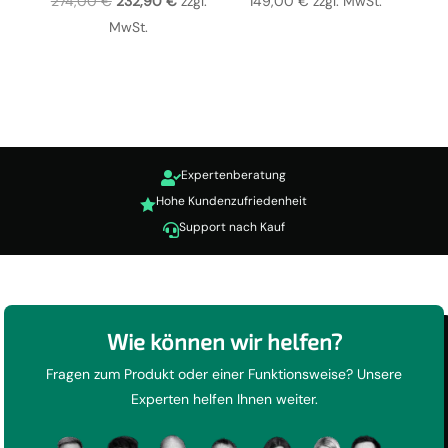
274,00
€
232,90
€
zzgl.
149,00
€
zzgl. MwSt.
Preis
Preis
MwSt.
war:
ist:
274,00 €
232,90 €.
Expertenberatung

Hohe Kundenzufriedenheit

Support nach Kauf

Wie können wir helfen?
Fragen zum Produkt oder einer Funktionsweise? Unsere
Experten helfen Ihnen weiter.