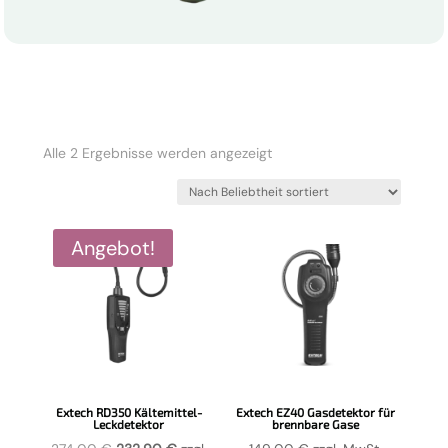
Nach
Alle 2 Ergebnisse werden angezeigt
Beliebtheit
sortiert
Angebot!
Extech RD350 Kältemittel-
Extech EZ40 Gasdetektor für
Leckdetektor
brennbare Gase
Ursprünglicher
Aktueller