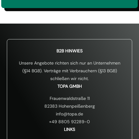
*
E
i
n
v
e
r
s
t
ä
B2B HINWIES
n
d
Unsere Angebote richten sich nur an Unternehmen
n
(§14 BGB). Verträge mit Verbrauchern (§13 BGB)
i
schließen wir nicht.
s
*
TOPA GMBH
Frauenwaldstraße 11
82383 Hohenpeißenberg
info@topa.de
+49 8805 92289-0
LINKS