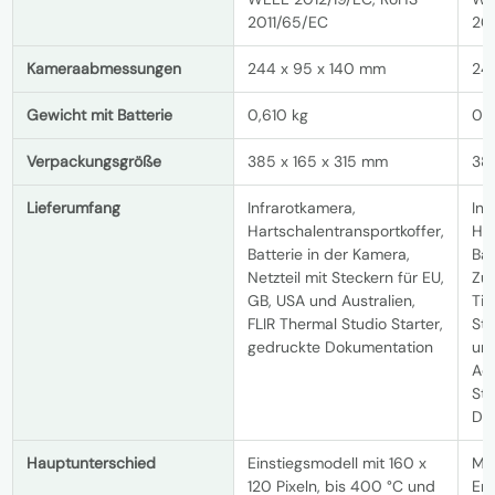
2011/65/EC
20
Kameraabmessungen
244 x 95 x 140 mm
24
Gewicht mit Batterie
0,610 kg
0,6
Verpackungsgröße
385 x 165 x 315 mm
38
Lieferumfang
Infrarotkamera,
Inf
Hartschalentransportkoffer,
Har
Batterie in der Kamera,
Bat
Netzteil mit Steckern für EU,
Zus
GB, USA und Australien,
Tis
FLIR Thermal Studio Starter,
Ste
gedruckte Dokumentation
und
Ada
Stu
Do
Hauptunterschied
Einstiegsmodell mit 160 x
Me
120 Pixeln, bis 400 °C und
Emp