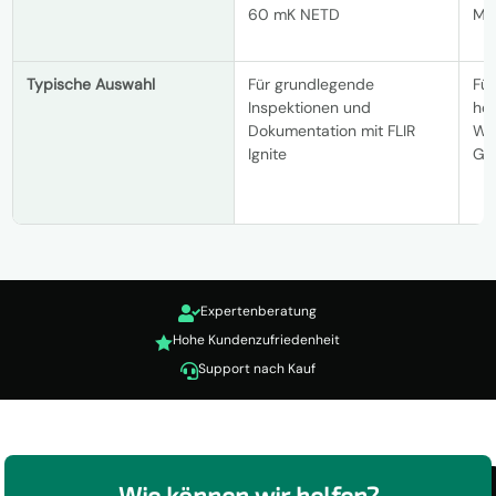
60 mK NETD
Me
Typische Auswahl
Für grundlegende
Für
Inspektionen und
hö
Dokumentation mit FLIR
Wa
Ignite
Ge
Expertenberatung

Hohe Kundenzufriedenheit

Support nach Kauf

Wie können wir helfen?