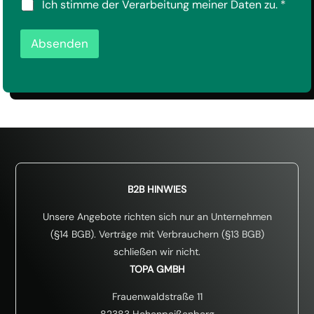
c
D
Ich stimme der Verarbeitung meiner Daten zu.
*
h
S
u
G
t
Absenden
V
z
O
*
-
*
E
i
n
v
e
r
s
t
ä
B2B HINWIES
n
d
Unsere Angebote richten sich nur an Unternehmen
n
(§14 BGB). Verträge mit Verbrauchern (§13 BGB)
i
schließen wir nicht.
s
*
TOPA GMBH
Frauenwaldstraße 11
82383 Hohenpeißenberg