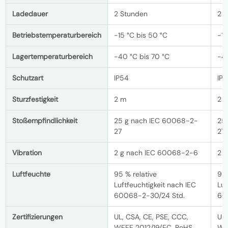
Ladedauer
2 Stunden
2 
Betriebstemperaturbereich
-15 °C bis 50 °C
-15
Lagertemperaturbereich
-40 °C bis 70 °C
-40
Schutzart
IP54
IP
Sturzfestigkeit
2 m
2 
Stoßempfindlichkeit
25 g nach IEC 60068-2-
25
27
27
Vibration
2 g nach IEC 60068-2-6
2 
Luftfeuchte
95 % relative
95 
Luftfeuchtigkeit nach IEC
Luf
60068-2-30/24 Std.
60
Zertifizierungen
UL, CSA, CE, PSE, CCC,
UL,
WEEE 2012/19/EC, RoHS
WE