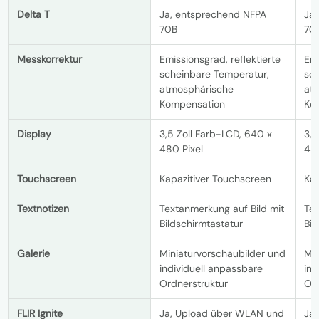
Delta T
Ja, entsprechend NFPA
Ja
70B
70
Messkorrektur
Emissionsgrad, reflektierte
Emi
scheinbare Temperatur,
sc
atmosphärische
at
Kompensation
Ko
Display
3,5 Zoll Farb-LCD, 640 x
3,5
480 Pixel
480
Touchscreen
Kapazitiver Touchscreen
Kap
Textnotizen
Textanmerkung auf Bild mit
Tex
Bildschirmtastatur
Bil
Galerie
Miniaturvorschaubilder und
Min
individuell anpassbare
ind
Ordnerstruktur
Ord
FLIR Ignite
Ja, Upload über WLAN und
Ja