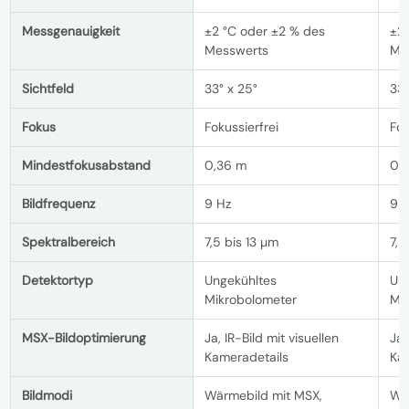
Messgenauigkeit
±2 °C oder ±2 % des
±2
Messwerts
Me
Sichtfeld
33° x 25°
33°
Fokus
Fokussierfrei
Fok
Mindestfokusabstand
0,36 m
0,
Bildfrequenz
9 Hz
9 
Spektralbereich
7,5 bis 13 µm
7,5
Detektortyp
Ungekühltes
Un
Mikrobolometer
Mi
MSX-Bildoptimierung
Ja, IR-Bild mit visuellen
Ja,
Kameradetails
Ka
Bildmodi
Wärmebild mit MSX,
Wä