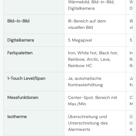
Wärmebild, Bild-in-Bild,
Wär
Digitalkamera
Dig
Bild-in-Bild
IR-Bereich auf dem
IR
visuellen Bild
vis
Digitalkamera
5 Megapixel
5 
Farbpaletten
Iron, White hot, Black hot,
Iro
Rainbow, Arctic, Lava,
Rai
Rainbow HC
Ra
1-Touch Level/Span
Ja, automatische
Ja,
Kontrasterhöhung
Ko
Messfunktionen
Center-Spot, Bereich mit
Cen
Max./Min.
Max
Isotherme
Überschreitung und
Üb
Unterschreitung des
Unt
Alarmwerts
Al