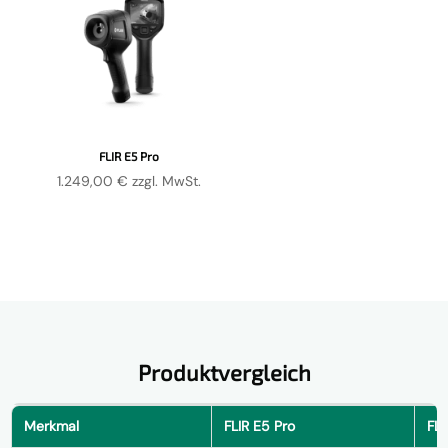
FLIR E5 Pro
1.249,00
€
zzgl. MwSt.
Produktvergleich
Merkmal
FLIR E5 Pro
FLI