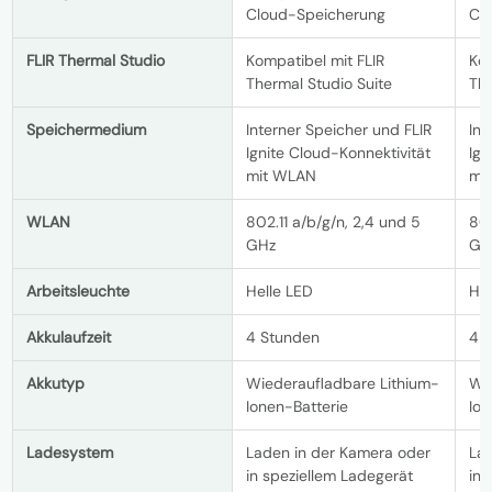
Cloud-Speicherung
Cl
FLIR Thermal Studio
Kompatibel mit FLIR
Kom
Thermal Studio Suite
The
Speichermedium
Interner Speicher und FLIR
Int
Ignite Cloud-Konnektivität
Ign
mit WLAN
mi
WLAN
802.11 a/b/g/n, 2,4 und 5
802
GHz
GH
Arbeitsleuchte
Helle LED
Hel
Akkulaufzeit
4 Stunden
4 
Akkutyp
Wiederaufladbare Lithium-
Wi
Ionen-Batterie
Ion
Ladesystem
Laden in der Kamera oder
La
in speziellem Ladegerät
in 