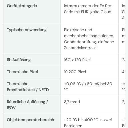
Gerätekategorie
Infrarotkamera der Ex Pro-
Inf
Serie mit FLIR Ignite Cloud
Ser
Au
Typische Anwendung
Elektrische und
Ele
mechanische Inspektionen,
me
Gebäudeprüfung, einfache
mit
Zustandskontrolle
IR-Auflösung
160 x 120 Pixel
240
Thermische Pixel
19.200 Pixel
43.
Thermische
<0,06 °C / <60 mK bei 30
<0
Empfindlichkeit / NETD
°C
°C
Räumliche Auflösung /
3,7 mrad
2,
IFOV
Objekttemperaturbereich
-20 °C bis 400 °C in zwei
-20
Bereichen
Be