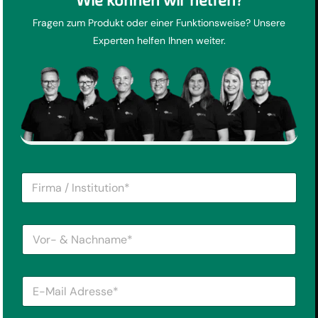
Fragen zum Produkt oder einer Funktionsweise? Unsere
Experten helfen Ihnen weiter.
F
i
r
m
V
a
o
/
r
I
-
n
E
&
s
-
N
t
M
a
i