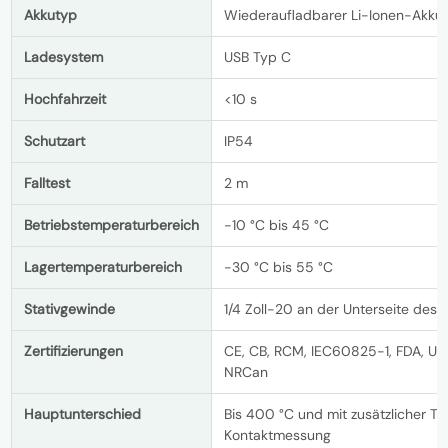
Akkutyp
Wiederaufladbarer Li-Ionen-Akku
Ladesystem
USB Typ C
Hochfahrzeit
<10 s
Schutzart
IP54
Falltest
2 m
Betriebstemperaturbereich
-10 °C bis 45 °C
Lagertemperaturbereich
-30 °C bis 55 °C
Stativgewinde
1/4 Zoll-20 an der Unterseite des G
Zertifizierungen
CE, CB, RCM, IEC60825-1, FDA, UL
NRCan
Hauptunterschied
Bis 400 °C und mit zusätzlicher T
Kontaktmessung