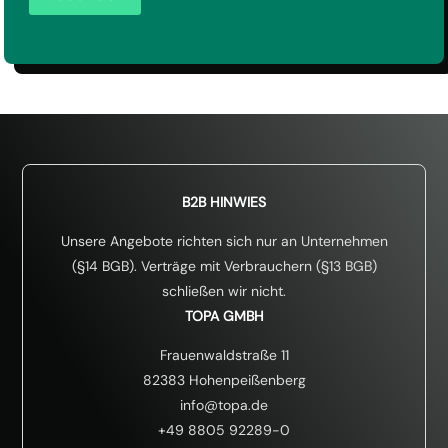
z
s
O
*
*
-
*
E
i
n
v
e
r
s
t
ä
B2B HINWIES
n
d
Unsere Angebote richten sich nur an Unternehmen
n
(§14 BGB). Verträge mit Verbrauchern (§13 BGB)
i
schließen wir nicht.
s
*
TOPA GMBH
Frauenwaldstraße 11
82383 Hohenpeißenberg
info@topa.de
+49 8805 92289-0