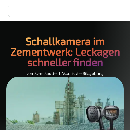
Schallkamera im
Zementwerk: Leckagen
schneller finden
von
Sven Sautter
|
Akustische Bildgebung