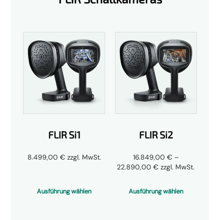
FLIR Si1
FLIR Si2
8.499,00
€
zzgl. MwSt.
16.849,00
€
–
Preisspanne:
22.890,00
€
zzgl. MwSt.
16.849,00 €
bis
Ausführung wählen
Ausführung wählen
22.890,00 €