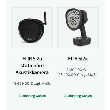
FLIR Si2a
FLIR Si2x
stationäre
21.399,00
€
–
Akustikkamera
Preisspanne:
28.490,00
€
zzgl. MwSt.
21.399,00 €
19.699,00
€
zzgl. MwSt.
bis
28.490,00 €
Ausführung wählen
Ausführung wählen