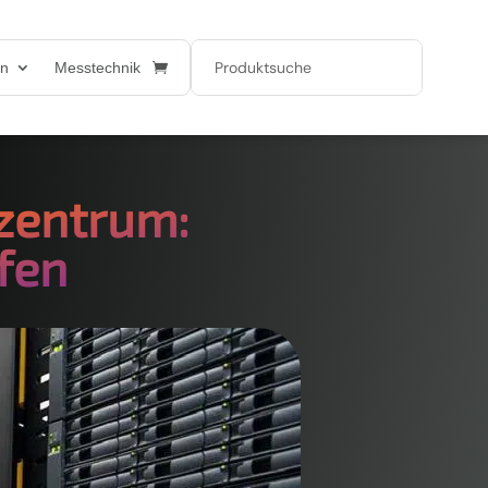
en
Messtechnik
nzentrum:
fen