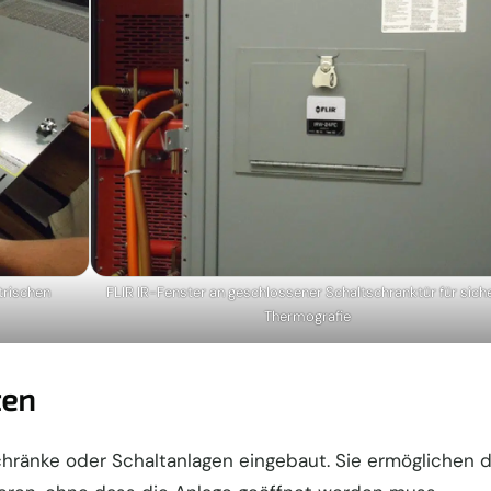
ktrischen
FLIR IR-Fenster an geschlossener Schaltschranktür für sich
Thermografie
ten
chränke oder Schaltanlagen eingebaut. Sie ermöglichen 