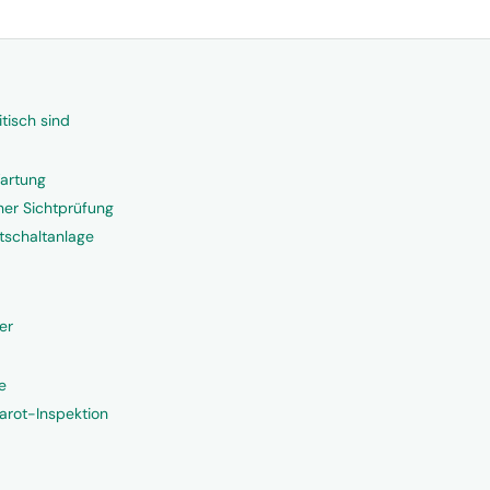
tisch sind
Wartung
ner Sichtprüfung
ptschaltanlage
er
e
rarot-Inspektion