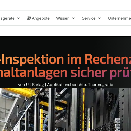
sgeräte
🎁 Angebote
Wissen
Service
Unternehm
-Inspektion im Reche
haltanlagen sicher prü
von
Ulf Barlag
|
Applikationsberichte
,
Thermografie