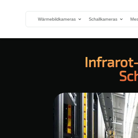
Wärmebildkameras
Schallkameras
Mes
Infrarot
Sc